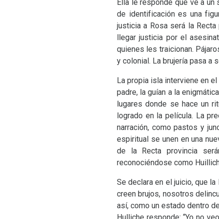
Ella le responde que ve a un 
de identificación es una figu
justicia a Rosa será la Recta
llegar justicia por el asesi
quienes les traicionan. Pájaro
y colonial. La brujería pasa a 
La propia isla interviene en e
padre, la guían a la enigmátic
lugares donde se hace un rit
logrado en la película. La p
narración, como pastos y junc
espiritual se unen en una nue
de la Recta provincia será
reconociéndose como Huillich
Se declara en el juicio, que l
creen brujos, nosotros delinc
así, como un estado dentro de 
Hulliche responde: “Yo no veo