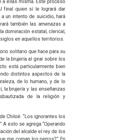
ve a ellas misma. Este proceso
 final quien sí le logrará dar
a un intento de suicidio, hará
nerará también las amenazas a
a dominación estatal, clerical,
siglos en aquellos territorios.
orio solitario que hace para su
 la brujería al girar sobre los
cto está particularmente bien
endo distintos aspectos de la
uraleza, de lo humano, y de lo
, la brujería y las enseñanzas
sbautizada de la religión y
 de Chiloé. “Los ignorantes los
a.” A esto se agrega “Operando
ación del alcalde el rey de los
r que me coman los perros?” En