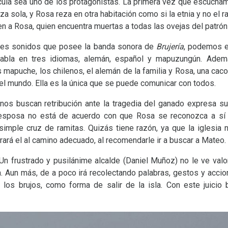
lícula sea uno de los protagonistas. La primera vez que escuch
za sola, y Rosa reza en otra habitación como si la etnia y no el r
n a Rosa, quien encuentra muertas a todas las ovejas del patrón
ntes sonidos que posee la banda sonora de
Brujería
, podemos e
abla en tres idiomas, alemán, español y mapuzungún. Adem
 mapuche, los chilenos, el alemán de la familia y Rosa, una cac
el mundo. Ella es la única que se puede comunicar con todos.
nos buscan retribución ante la tragedia del ganado expresa su
 esposa no está de acuerdo con que Rosa se reconozca a sí 
 simple cruz de ramitas. Quizás tiene razón, ya que la iglesia
rará el al camino adecuado, al recomendarle ir a buscar a Mateo.
n frustrado y pusilánime alcalde (Daniel Muñoz) no le ve valor
a. Aun más, de a poco irá recolectando palabras, gestos y accio
a los brujos, como forma de salir de la isla. Con este juicio 