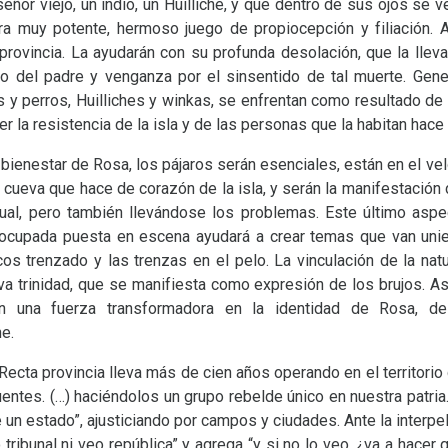
señor viejo, un indio, un Huilliche, y que dentro de sus ojos se 
ra muy potente, hermoso juego de propiocepción y filiación. Al
 provincia. La ayudarán con su profunda desolación, que la lleva 
nato del padre y venganza por el sinsentido de tal muerte. Ge
s y perros, Huilliches y winkas, se enfrentan como resultado de l
ser la resistencia de la isla y de las personas que la habitan hace 
l bienestar de Rosa, los pájaros serán esenciales, están en el vel
a cueva que hace de corazón de la isla, y serán la manifestación de
ual, pero también llevándose los problemas. Este último aspe
reocupada puesta en escena ayudará a crear temas que van uni
os trenzado y las trenzas en el pelo. La vinculación de la nat
va trinidad, que se manifiesta como expresión de los brujos. Así
n una fuerza transformadora en la identidad de Rosa, de
e.
a Recta provincia lleva más de cien años operando en el territorio
uentes. (…) haciéndolos un grupo rebelde único en nuestra patri
un estado”, ajusticiando por campos y ciudades. Ante la interpel
 tribunal ni veo república” y agrega “y si no lo veo, ¿va a hace