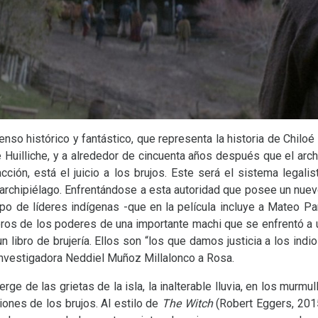
nso histórico y fantástico, que representa la historia de Chilo
 Huilliche, y a alrededor de cincuenta años después que el arch
acción, está el juicio a los brujos. Este será el sistema legali
 archipiélago. Enfrentándose a esta autoridad que posee un nuev
upo de líderes indígenas -que en la película incluye a Mateo Par
eros de los poderes de una importante machi que se enfrentó a 
n libro de brujería. Ellos son “los que damos justicia a los indio
 investigadora Neddiel Muñoz Millalonco a Rosa.
ge de las grietas de la isla, la inalterable lluvia, en los murmul
iones de los brujos. Al estilo de
The Witch
(Robert Eggers, 201