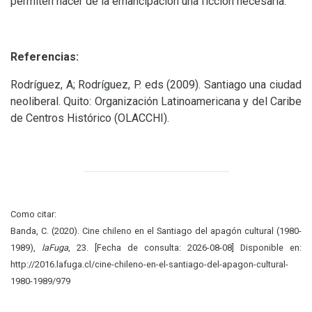
permiten hacer de la emancipación una ficción necesaria.
Referencias:
Rodríguez, A; Rodríguez, P. eds (2009). Santiago una ciudad
neoliberal. Quito: Organización Latinoamericana y del Caribe
de Centros Histórico (
OLACCHI
).
Como citar:
Banda, C. (2020). Cine chileno en el Santiago del apagón cultural (1980-
1989),
laFuga
, 23. [Fecha de consulta: 2026-08-08] Disponible en:
http://2016.lafuga.cl/cine-chileno-en-el-santiago-del-apagon-cultural-
1980-1989/979