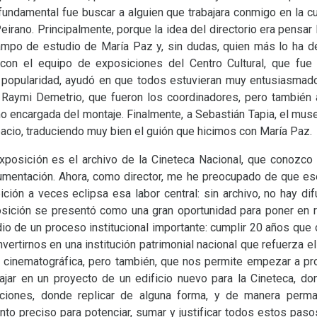
fundamental fue buscar a alguien que trabajara conmigo en la c
rano. Principalmente, porque la idea del directorio era pensar l
ampo de estudio de María Paz y, sin dudas, quien más lo ha de
 con el equipo de exposiciones del Centro Cultural, que fu
u popularidad, ayudó en que todos estuvieran muy entusiasmado
Raymi Demetrio, que fueron los coordinadores, pero también 
o encargada del montaje. Finalmente, a Sebastián Tapia, el muse
acio, traduciendo muy bien el guión que hicimos con María Paz.
xposición es el archivo de la Cineteca Nacional, que conozco 
umentación. Ahora, como director, me he preocupado de que ese 
ción a veces eclipsa esa labor central: sin archivo, no hay dif
posición se presentó como una gran oportunidad para poner en r
o de un proceso institucional importante: cumplir 20 años que ob
ertirnos en una institución patrimonial nacional que refuerza el 
ia cinematográfica, pero también, que nos permite empezar a pr
bajar en un proyecto de un edificio nuevo para la Cineteca, 
ciones, donde replicar de alguna forma, y de manera perma
to preciso para potenciar, sumar y justificar todos estos pasos