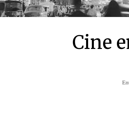
Cine e
En