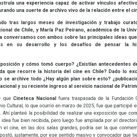
onstruía una experiencia capaz de activar vínculos afect
urando una suerte de archivo vivo de la relación entre el cin
do tras largos meses de investigación y trabajo curat
cional de Chile, y María Paz Peirano, académica de la Univ
sta conversamos con ambos sobre las principales ideas que
os en su desarrollo y los desafíos de pensar la hi
xposición y cómo tomó cuerpo? ¿Existían antecedentes de
da que recorre la historia del cine en Chile? Dado lo e
 se archive todo ¿Hay algún plan sobre esto? ¿publicaci
Nacional y su reciente ingreso al servicio nacional de Patri
e que
Cineteca Nacional
fuera traspasada de la Fundación C
io Cultural, lo que ocurrió en marzo de 2025, fue que participé e
. Ahí planteé la posibilidad de realizar una exposición que 
 idea fue bien recibida, pero luego fue ampliada por el director
 el cine, en las dos salas grandes, podría ser la que conmem
 apostó, justamente, por ese sentido masivo y convocador que t