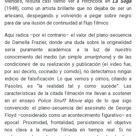
Mendes, resulta casi tierno ver a Hitchcock en
La Soga
(1948), como un artista brillante que no dejaba de ser un
artesano, despegando y volviendo a pegar sobre negro
para dar una ilusión de continuidad al flujo fílmico.
Aquí radica –por el contrario– el valor del plano-secuencia
de Darnella Frazier, donde una duda sobre la originalidad
sería puramente académica: a la luz de nuestro
conocimiento del medio (un simple
smartphone
) y de las
condiciones de su realización y publicación (el video fue,
por así decirlo, cocinado y comido), no detectamos ningún
indicio de falsificación. Lo que vemos y oímos, citando a
Pasolini, es “la realidad tal y como sucede”. Las
características de la citada filmación me llevan a sostener
en el ensayo
Police Snuff Movie
algo de lo que sigo
convencido: el plano-secuencia del asesinato de George
Floyd –considerado como un acontecimiento figurativo– es
epocal. Proximidad, frontalidad, persistencia: el objetivo
nos clava a la muerte filmada en tiempo real. Si no