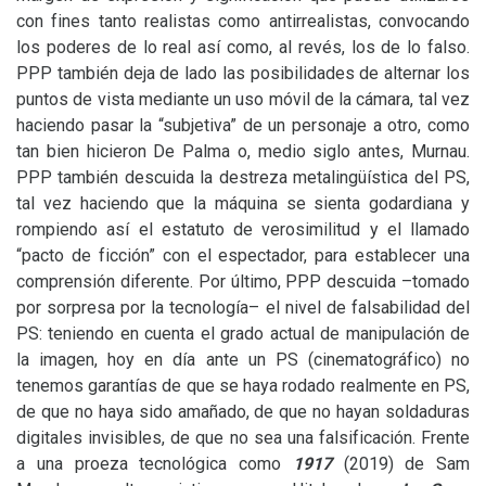
con fines tanto realistas como antirrealistas, convocando
los poderes de lo real así como, al revés, los de lo falso.
PPP
también deja de lado las posibilidades de alternar los
puntos de vista mediante un uso móvil de la cámara, tal vez
haciendo pasar la “subjetiva” de un personaje a otro, como
tan bien hicieron De Palma o, medio siglo antes, Murnau.
PPP
también descuida la destreza metalingüística del
PS
,
tal vez haciendo que la máquina se sienta godardiana y
rompiendo así el estatuto de verosimilitud y el llamado
“pacto de ficción” con el espectador, para establecer una
comprensión diferente. Por último,
PPP
descuida –tomado
por sorpresa por la tecnología– el nivel de falsabilidad del
PS
: teniendo en cuenta el grado actual de manipulación de
la imagen, hoy en día ante un
PS
(cinematográfico) no
tenemos garantías de que se haya rodado realmente en
PS
,
de que no haya sido amañado, de que no hayan soldaduras
digitales invisibles, de que no sea una falsificación. Frente
a una proeza tecnológica como
1917
(2019) de Sam