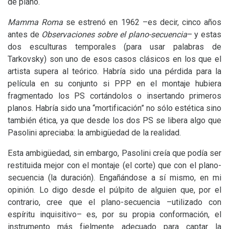
de plano.
Mamma Roma
se estrenó en 1962 –es decir, cinco años
antes de
Observaciones sobre el plano-secuencia
– y estas
dos esculturas temporales (para usar palabras de
Tarkovsky) son uno de esos casos clásicos en los que el
artista supera al teórico. Habría sido una pérdida para la
película en su conjunto si
PPP
en el montaje hubiera
fragmentado los
PS
cortándolos o insertando primeros
planos. Habría sido una “mortificación” no sólo estética sino
también ética, ya que desde los dos
PS
se libera algo que
Pasolini apreciaba: la ambigüedad de la realidad.
Esta ambigüedad, sin embargo, Pasolini creía que podía ser
restituida mejor con el montaje (el corte) que con el plano-
secuencia (la duración). Engañándose a sí mismo, en mi
opinión. Lo digo desde el púlpito de alguien que, por el
contrario, cree que el plano-secuencia –utilizado con
espíritu inquisitivo– es, por su propia conformación, el
instrumento más fielmente adecuado para captar la