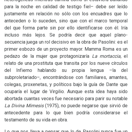
para la noche en calidad de testigo fiel– debe ser leído
justamente en relación no sólo con los encuadres que lo
anteceden o lo suceden, sino que con el marco temporal
del que forma parte sin por ello identificarse con él. Iría
incluso más lejos. Se podría decir que aquel plano-
secuencia juega un rol decisivo en la obra de Pasolini: es el
primer esbozo de un proyecto mayor. Mamma Roma es un
pedazo de la mujer que protagonizaría
La mortaccia,
el
relato de una prostituta que transita por los nueve círculos
del Infierno hablando su propia lengua –la del
subproletariado–, encontrándose con familiares, amantes,
colegas, proxenetas, y políticos bajo la guía de Dante que
ocuparía el lugar de Virgilio. Aunque esta idea haya sido
abortada cuantas veces fue necesario para parir su notable
La Divina Mimesis
(1975), no puede negarse que sirvió de
antecedente para lo que bien podría considerarse el
testamento de su vida en obra.
Lo que nos lleva a pensar que lo de Pasolini nunca fue un