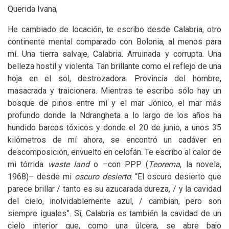
Querida Ivana,
He cambiado de locación, te escribo desde Calabria, otro
continente mental comparado con Bolonia, al menos para
mí. Una tierra salvaje, Calabria. Arruinada y corrupta. Una
belleza hostil y violenta. Tan brillante como el reflejo de una
hoja en el sol, destrozadora. Provincia del hombre,
masacrada y traicionera. Mientras te escribo sólo hay un
bosque de pinos entre mí y el mar Jónico, el mar más
profundo donde la Ndrangheta a lo largo de los años ha
hundido barcos tóxicos y donde el 20 de junio, a unos 35
kilómetros de mí ahora, se encontró un cadáver en
descomposición, envuelto en celofán. Te escribo al calor de
mi tórrida
waste land
o –con
PPP
(
Teorema
, la novela,
1968)– desde mi
oscuro desierto
: “El oscuro desierto que
parece brillar / tanto es su azucarada dureza, / y la cavidad
del cielo, inolvidablemente azul, / cambian, pero son
siempre iguales”. Sí, Calabria es también la cavidad de un
cielo interior que, como una úlcera, se abre bajo