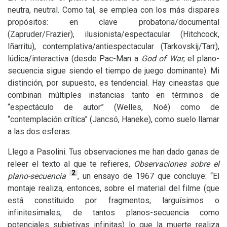
neutra, neutral. Como tal, se emplea con los más dispares
propósitos: en clave probatoria/documental
(Zapruder/Frazier), ilusionista/espectacular (Hitchcock,
Iñarritu), contemplativa/antiespectacular (Tarkovskij/Tarr),
lúdica/interactiva (desde Pac-Man a
God of War
, el plano-
secuencia sigue siendo el tiempo de juego dominante). Mi
distinción, por supuesto, es tendencial. Hay cineastas que
combinan múltiples instancias tanto en términos de
“espectáculo de autor” (Welles, Noé) como de
“contemplación crítica” (Jancsó, Haneke), como suelo llamar
a las dos esferas.
Llego a Pasolini. Tus observaciones me han dado ganas de
releer el texto al que te refieres,
Observaciones sobre el
2
plano-secuencia
, un ensayo de 1967 que concluye: “El
montaje realiza, entonces, sobre el material del filme (que
está constituido por fragmentos, larguísimos o
infinitesimales, de tantos planos-secuencia como
potenciales subjetivas infinitas) lo que la muerte realiza