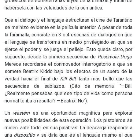
grotescos se someten a las leyes de la sintaxis y tratan de
habérsela con las veleidades de la semántica.
Que el diálogo y el lenguaje estructuran el cine de Tarantino
se me hizo evidente en la película anterior. A pesar de toda
la faramalla, consiste en 3 o 4 escenas de diálogos en que
el lenguaje se transforma en medio privilegiado en que se
ejerce el poder y se juega el pellejo. Esto queda claro, por
supuesto, desde la primera secuencia de
Reservois Dogs
.
Merece recordarse el conmovedor interrogatorio a que se
somete Beatrix Kiddo bajo los efectos de un suero de la
verdad hacia el final de
Kill Bill
, tanto más bello que las
secuencias de sablazos. (Cito de memoria: “—Bill:
¿Realmente pensabas que ese tipo de vida como persona
normal te iba a resultar? —Beatrix: No”).
Un
western
es una oportunidad magnífica para explorar
nuevas posibilidades de esta operación. Los pistoleros se
miden, ante todo, en sus palabras. La descarga responde a
una
dispositio
y se diría que es el lenguaje mismo el que