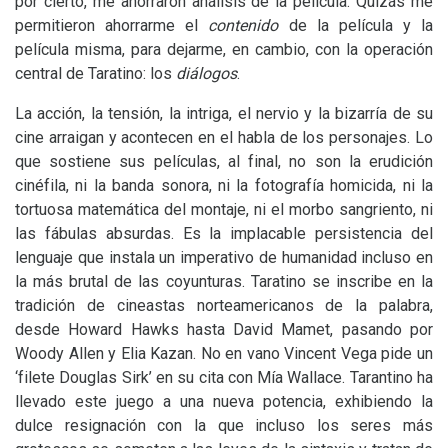
por cierto, me ahorraron análisis de la película. Quizás me
permitieron ahorrarme el
contenido
de la película y la
película misma, para dejarme, en cambio, con la operación
central de Taratino: los
diálogos
.
La acción, la tensión, la intriga, el nervio y la bizarría de su
cine arraigan y acontecen en el habla de los personajes. Lo
que sostiene sus películas, al final, no son la erudición
cinéfila, ni la banda sonora, ni la fotografía homicida, ni la
tortuosa matemática del montaje, ni el morbo sangriento, ni
las fábulas absurdas. Es la implacable persistencia del
lenguaje que instala un imperativo de humanidad incluso en
la más brutal de las coyunturas. Taratino se inscribe en la
tradición de cineastas norteamericanos de la palabra,
desde Howard Hawks hasta David Mamet, pasando por
Woody Allen y Elia Kazan. No en vano Vincent Vega pide un
‘filete Douglas Sirk’ en su cita con Mía Wallace. Tarantino ha
llevado este juego a una nueva potencia, exhibiendo la
dulce resignación con la que incluso los seres más