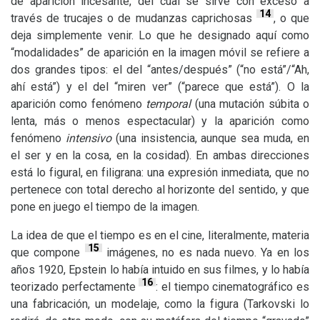
de aparición incesante, del cual se sirve con exceso a
14
través de trucajes o de mudanzas caprichosas
, o que
deja simplemente venir. Lo que he designado aquí como
“modalidades” de aparición en la imagen móvil se refiere a
dos grandes tipos: el del “antes/después” (“no está”/“Ah,
ahí está”) y el del “miren ver” (“parece que está”). O la
aparición como fenómeno
temporal
(una mutación súbita o
lenta, más o menos espectacular) y la aparición como
fenómeno
intensivo
(una insistencia, aunque sea muda, en
el ser y en la cosa, en la cosidad). En ambas direcciones
está lo figural, en filigrana: una expresión inmediata, que no
pertenece con total derecho al horizonte del sentido, y que
pone en juego el tiempo de la imagen.
La idea de que el tiempo es en el cine, literalmente, materia
15
que compone
imágenes, no es nada nuevo. Ya en los
años 1920, Epstein lo había intuido en sus filmes, y lo había
16
teorizado perfectamente
: el tiempo cinematográfico es
una fabricación, un modelaje, como la figura (Tarkovski lo