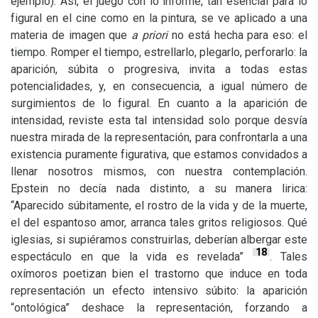
ejemplo). Así, el juego con lo informe, tan esencial para lo
figural en el cine como en la pintura, se ve aplicado a una
materia de imagen que
a priori
no está hecha para eso: el
tiempo. Romper el tiempo, estrellarlo, plegarlo, perforarlo: la
aparición, súbita o progresiva, invita a todas estas
potencialidades, y, en consecuencia, a igual número de
surgimientos de lo figural. En cuanto a la aparición de
intensidad, reviste esta tal intensidad solo porque desvía
nuestra mirada de la representación, para confrontarla a una
existencia puramente figurativa, que estamos convidados a
llenar nosotros mismos, con nuestra contemplación.
Epstein no decía nada distinto, a su manera lirica:
“Aparecido súbitamente, el rostro de la vida y de la muerte,
el del espantoso amor, arranca tales gritos religiosos. Qué
iglesias, si supiéramos construirlas, deberían albergar este
18
espectáculo en que la vida es revelada”
. Tales
oxímoros poetizan bien el trastorno que induce en toda
representación un efecto intensivo súbito: la aparición
“ontológica” deshace la representación, forzando a