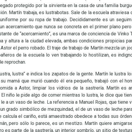
legado protegido por la sirvienta en la casa de una familia burg
ión. Martín trabaja, es lustrabotas. Sale de la escuela atraviesa
 uniforme por su ropa de trabajo. Decididamente es un seguim
un acercamiento que nunca se concreta en el primer plano pero
ante de “acercamiento”, es una marca de conciencia de Vinko Tom
na y altura a la ciudad elevada, ambas condiciones propicias par
stor el perro robado. El traje de trabajo de Martín mezcla un 
añeros de la escuela lo ven trabajando lo hostilizan, es indigno
le reprochan.
ustra, lustra” e indica los zapatos de la gente. Martín le lustra l
, su mamá que murió cuando él era pequeño, trabajó con el ho
comida a Astor, limpiar los vidrios de la sastrería. Martín es 
 El niño le pide algo de comer mientras lo lustra, le dice que tie
 y le a un vaso de leche. La referencia a Manuel Rojas, que tiene
e un grado simbólico de mezquindad, el de un vaso de leche para
 le calcula el cariño, está amaestrado obedece a todas sus órd
n, pero sólo lo parece, es un mestizo. Martín quiere amigarse 
ro es parte de la sastrería, un interior sombrío, un sitio de text