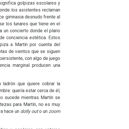
 significa golpizas escolares y
 donde los asistentes reclaman
ace gimnasia desnudo frente al
e los lunares que tiene en el
 a un concierto donde el plano
de conciencia estética. Estos
piza a Martín por cuenta del
tas de vientos que se siguen
ersistente, con algo de juego
cencia marginal producen una
 ladrón que quiere cobrar la
bre: quería estar cerca de él;
co sucede mientras Martín se
ertezas para Martín, no es muy
ara hace un
dolly out
o un
zoom