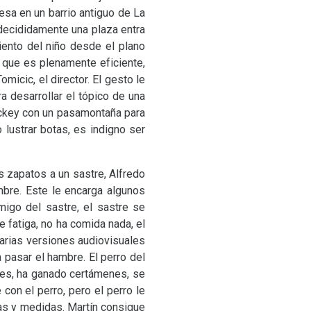
uesa en un barrio antiguo de La
 decididamente una plaza entra
iento del niño desde el plano
 que es plenamente eficiente,
icic, el director. El gesto le
a desarrollar el tópico de una
jockey con un pasamontaña para
 lustrar botas, es indigno ser
os zapatos a un sastre, Alfredo
mbre. Este le encarga algunos
amigo del sastre, el sastre se
ne fatiga, no ha comida nada, el
 varias versiones audiovisuales
 pasar el hambre. El perro del
enes, ha ganado certámenes, se
con el perro, pero el perro le
uras y medidas. Martín consigue