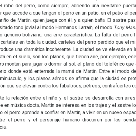
el robo del perro, como siempre, abriendo una inevitable puert
que accede a que tengan el perro en un patio, en el patio el perr
riño de Martin, quien juega con él, y a quien baña. El sastre pasa
sitado tono jovial al modo Hermanos Larraín, el modo
Tony Man
 genuino boliviano, una erre característica. La falta del perro
 carteles en toda la ciudad, carteles del perro perdido que el m
 produce una dramática incoherente. La ciudad se ve elevada en l
tá en el suelo, son los planos, que tienen aire, por ejemplo, es
s montan para jugar o dormir al sol, el plano del teleférico que 
erio donde está enterrada la mamá de Martín. Entre el modo del
minúsculo, y los planos aéreos se afirma que la ciudad es prot
ón que se elevan contra los fabulosos, pétreos, contrafuertes co
e la relación entre el niño y el sastre se desarrolla con aire
ye en música docta, Martín se interesa en los trajes y el sastre lo
o el perro aprende a confiar en Martín, a vivir en un nuevo espac
tre el perro y el personaje humano discurren por las send
cia.