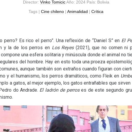
Director:
Vinko Tomicic
Año: 2024 País: Bolivia
Tags |
Cine chileno
|
Animalidad
|
Crítica
 perro? Es rico el perro”. Una reflexión de “Daniel S” en
El P
n y la de los perros en
Los Reyes
(2021), que no comen ni p
e compone una esfera solitaria y minúscula donde el animal no tie
regulares del hombre. Hay en esto toda una proeza epistemológ
comunes, aunque también son extraños cuando figuran con cierto
smo y el humanismo, los perros dramáticos, como Fleik en
Umbe
emplo a gatos, al mejor ejemplo, los gatos entrañables que sirve
Pedro do Andrade.
El ladrón de perros
es de este segundo grup
anismo.