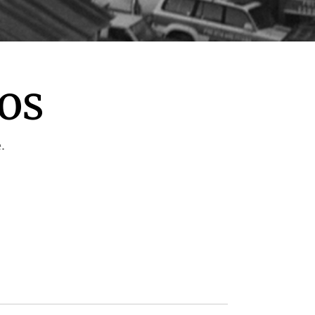
ros
.