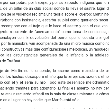
a por ser pobre, por trabajar, y por su aspecto indígena, que le
, de un billar de un club social donde lo lleva el sastre, lugar
ión de la violencia reclama una teoría sobre el cuerpo: Martín h
enjabona con insistencia, escarba su piel como queriendo sacars
 recompone con el traje que le hace el sastre y con el que van
gesto recurrente de “acercamiento” como toma de conciencia, 
ncluyen con la devolución del perro, que le cuesta una gol
 por la maniobra, van acompañada de una micro música como no
 constructivas más que configuraciones melódicas, un rasgueo p
por las circunstancias generales de la infancia o la adoles
s
de Truffaut.
je de Martín, no lo entiende, lo asume como maniobra de un
 de los hechos desespera al niño que le arroja sus razones al hom
ó con él y él sería su hijo. Todo este desenlace melodramáti
aciendo trámites para adoptarlo. El final es abierto, no hay c
e relata un recuerdo infantil en la sala de clases mientras la cám
 en el lugar no hay nadie, que Martín está sólo.