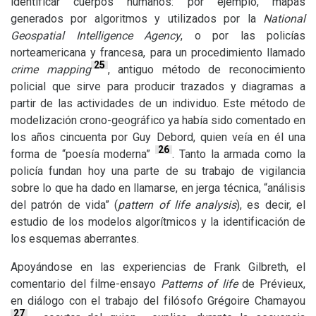
identificar cuerpos humanos: por ejemplo, mapas
generados por algoritmos y utilizados por la
National
Geospatial Intelligence Agency
, o por las policías
norteamericana y francesa, para un procedimiento llamado
25
crime mapping
, antiguo método de reconocimiento
policial que sirve para producir trazados y diagramas a
partir de las actividades de un individuo. Este método de
modelización crono-geográfico ya había sido comentado en
los años cincuenta por Guy Debord, quien veía en él una
26
forma de “poesía moderna”
. Tanto la armada como la
policía fundan hoy una parte de su trabajo de vigilancia
sobre lo que ha dado en llamarse, en jerga técnica, “análisis
del patrón de vida” (
pattern of life analysis
), es decir, el
estudio de los modelos algorítmicos y la identificación de
los esquemas aberrantes.
Apoyándose en las experiencias de Frank Gilbreth, el
comentario del filme-ensayo
Patterns of life
de Prévieux,
en diálogo con el trabajo del filósofo Grégoire Chamayou
27