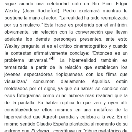
sigue siendo una celebridad sólo en Río Pico: Edgar
Wexley (Jean Rochefort). Pedro exclamará mientras le
sostiene la mano al actor:
“
La realidad ha sido reemplazada
por su simulacro.
”
Esta frase es proferida por el anfitrión,
obviamente, sin relación con la conversación que llevan
adelante los demás personajes presentes; ante esto
Wexley pregunta si es el crítico cinematográfico y cuando
le contestan afirmativamente concluye:
“
Entonces es un
4
problema universal.
”
La hiperrealidad también es
tematizada a partir de la relación que establecen los
jóvenes espectadores riopiquenses con los films que
visualizan/ consumen diariamente. Aquellos están
moldeados por el signo, ya que su hablar se condice con
esos fotogramas como si no hubiera más realidad que la
de la pantalla. Su hablar replica lo que ven y oyen allí,
constituyéndose ellos mismos en una metáfora de la
hiperrealidad que Agresti parodia y celebra a la vez. En el
mismo sentido Claudio España planteaba al momento de su
estreno que
El viento…
constituye un: “dibujo metafórico de