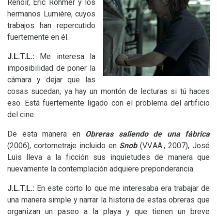
Renoir, Eric Rohmer y los
hermanos Lumière, cuyos
trabajos han repercutido
fuertemente en él.
J.L.T.
L.:
Me interesa la
imposibilidad de poner la
cámara y dejar que las
cosas sucedan, ya hay un montón de lecturas si tú haces
eso. Está fuertemente ligado con el problema del artificio
del cine.
De esta manera en
Obreras saliendo de una fábrica
(2006), cortometraje incluido en
Snob
(
VV
.
AA
., 2007), José
Luis lleva a la ficción sus inquietudes de manera que
nuevamente la contemplación adquiere preponderancia.
J.L.T.
L.:
En este corto lo que me interesaba era trabajar de
una manera simple y narrar la historia de estas obreras que
organizan un paseo a la playa y que tienen un breve