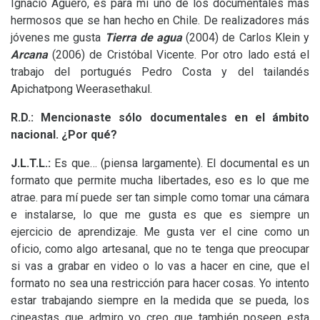
Ignacio Agüero, es para mí uno de los documentales más
hermosos que se han hecho en Chile. De realizadores más
jóvenes me gusta
Tierra de agua
(2004) de Carlos Klein y
Arcana
(2006) de Cristóbal Vicente. Por otro lado está el
trabajo del portugués Pedro Costa y del tailandés
Apichatpong Weerasethakul.
R.D.:
Mencionaste sólo documentales en el ámbito
nacional. ¿Por qué?
J.L.T.
L.:
Es que… (piensa largamente). El documental es un
formato que permite mucha libertades, eso es lo que me
atrae. para mí puede ser tan simple como tomar una cámara
e instalarse, lo que me gusta es que es siempre un
ejercicio de aprendizaje. Me gusta ver el cine como un
oficio, como algo artesanal, que no te tenga que preocupar
si vas a grabar en video o lo vas a hacer en cine, que el
formato no sea una restricción para hacer cosas. Yo intento
estar trabajando siempre en la medida que se pueda, los
cineastas que admiro yo creo que también poseen esta