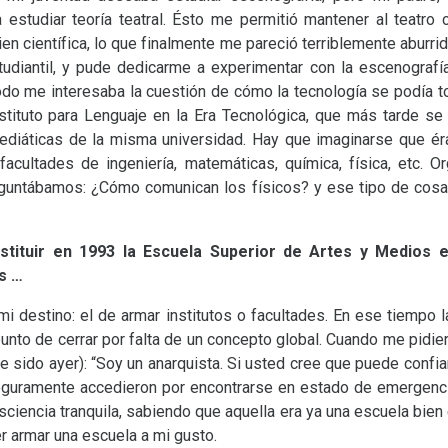
 estudiar teoría teatral. Ésto me permitió mantener al teatro
n científica, lo que finalmente me pareció terriblemente aburrid
tudiantil, y pude dedicarme a experimentar con la escenografía
o me interesaba la cuestión de cómo la tecnología se podía tor
stituto para Lenguaje en la Era Tecnológica, que más tarde se 
diáticas de la misma universidad. Hay que imaginarse que é
facultades de ingeniería, matemáticas, química, física, etc.
reguntábamos: ¿Cómo comunican los físicos? y ese tipo de cosa
stituir en 1993 la Escuela Superior de Artes y Medios e
s …
mi destino: el de armar institutos o facultades. En ese tiempo 
nto de cerrar por falta de un concepto global. Cuando me pidier
 sido ayer): “Soy un anarquista. Si usted cree que puede confiar
 Seguramente accedieron por encontrarse en estado de emergencia
sciencia tranquila, sabiendo que aquella era ya una escuela bien
er armar una escuela a mi gusto.