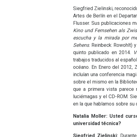
Siegfried Zielinski, reconocid
Artes de Berlín en el Departa
Flusser. Sus publicaciones 
Kino und Fernsehen als Zwis
escucha y la mirada por me
Sehens
. Reinbeck: Rowohlt)
quinto publicado en 2014.
V
trabajos traducidos al españo
océano. En Enero del 2012, Z
incluían una conferencia mag
sobre el mismo en la Bibliote
que a primera vista parece 
luciérnagas y el
CD
-
ROM
. Si
en la que hablamos sobre su c
Natalia Moller: Usted cur
universidad técnica?
Siegfried Zielinski:
Durante 