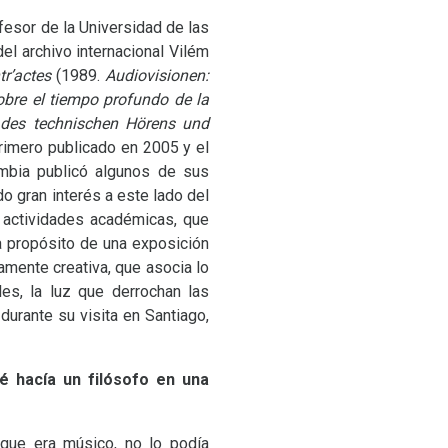
ofesor de la Universidad de las
el archivo internacional Vilém
tr’actes
(1989.
Audiovisionen:
obre el tiempo profundo de la
t des technischen Hörens und
rimero publicado en 2005 y el
mbia publicó algunos de sus
o gran interés a este lado del
e actividades académicas, que
a propósito de una exposición
amente creativa, que asocia lo
es, la luz que derrochan las
durante su visita en Santiago,
é hacía un filósofo en una
 que era músico, no lo podía