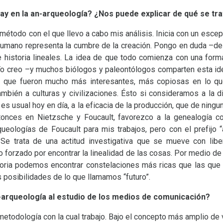
ay en la an-arqueología? ¿Nos puede explicar de qué se tra
método con el que llevo a cabo mis análisis. Inicia con un escep
 humano representa la cumbre de la creación. Pongo en duda –de
 historia lineales. La idea de que todo comienza con una form
Yo creo –y muchos biólogos y paleontólogos comparten esta id
o que fueron mucho más interesantes, más copiosas en lo qu
ambién a culturas y civilizaciones. Ésto si consideramos a la 
o es usual hoy en día, a la eficacia de la producción, que de nin
onces en Nietzsche y Foucault, favorezco a la genealogía 
ueologías de Foucault para mis trabajos, pero con el prefijo “
s. Se trata de una actitud investigativa que se mueve con lib
nto forzado por encontrar la linealidad de las cosas. Por medio d
toria podemos encontrar constelaciones más ricas que las que
s posibilidades de lo que llamamos “futuro”.
-arqueología al estudio de los medios de comunicación?
metodología con la cual trabajo. Bajo el concepto más amplio de 