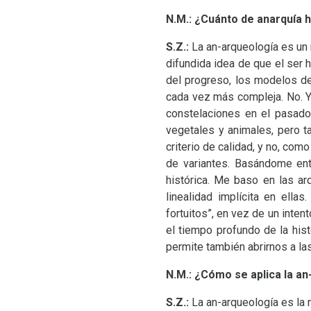
N.M.:
¿Cuánto de anarquía h
S.Z.:
La an-arqueología es un 
difundida idea de que el ser
del progreso, los modelos de
cada vez más compleja. No. 
constelaciones en el pasad
vegetales y animales, pero t
criterio de calidad, y no, com
de variantes. Basándome ent
histórica. Me baso en las arq
linealidad implícita en ella
fortuitos”, en vez de un inte
el tiempo profundo de la his
permite también abrirnos a la
N.M.:
¿Cómo se aplica la an
S.Z.:
La an-arqueología es la 