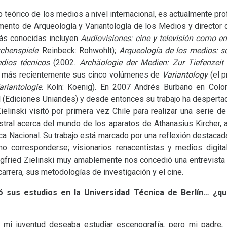
o teórico de los medios a nivel internacional, es actualmente pr
mento de Arqueología y Variantología de los Medios y director d
más conocidas incluyen
Audiovisiones: cine y televisión como en
chenspiele
. Reinbeck: Rohwohlt);
Arqueología de los medios: s
dios técnicos
(2002.
Archäologie der Medien: Zur Tiefenzei
 y más recientemente sus cinco volúmenes de
Variantology
(el p
ariantologie
. Köln: Koenig). En 2007 Andrés Burbano en Colo
l (Ediciones Uniandes) y desde entonces su trabajo ha despertad
ielinski visitó por primera vez Chile para realizar una serie d
istral acerca del mundo de los aparatos de Athanasius Kircher, 
ca Nacional. Su trabajo está marcado por una reflexión destacad
no corresponderse; visionarios renacentistas y medios digital
egfried Zielinski muy amablemente nos concedió una entrevista 
arrera, sus metodologías de investigación y el cine.
só sus estudios en la Universidad Técnica de Berlín… ¿qu
mi juventud deseaba estudiar escenografía, pero mi padre,