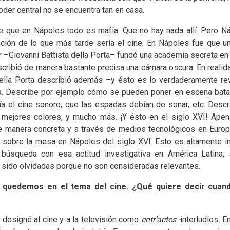
der central no se encuentra tan en casa.
e que en Nápoles todo es mafia. Que no hay nada allí. Pero N
ción de lo que más tarde sería el cine. En Nápoles fue que un 
r –Giovanni Battista della Porta– fundó una academia secreta en
cribió de manera bastante precisa una cámara oscura. En realida
della Porta describió además –y ésto es lo verdaderamente rev
a. Describe por ejemplo cómo se pueden poner en escena batall
a el cine sonoro; que las espadas debían de sonar, etc. Desc
s mejores colores, y mucho más. ¡Y ésto en el siglo
XVI
! Apen
e manera concreta y a través de medios tecnológicos en Europ
 sobre la mesa en Nápoles del siglo
XVI
. Esto es altamente i
úsqueda con esa actitud investigativa en América Latina, 
 sido olvidadas porque no son consideradas relevantes.
quedemos en el tema del cine. ¿Qué quiere decir cuando
 designé al cine y a la televisión como
entr’actes -
interludios
.
En