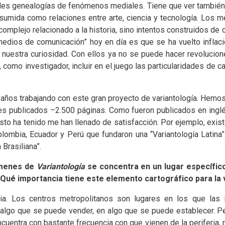
bles genealogías de fenómenos mediales. Tiene que ver tambié
umida como relaciones entre arte, ciencia y tecnología. Los 
 complejo relacionado a la historia, sino intentos construidos de
medios de comunicación” hoy en día es que se ha vuelto inflac
e nuestra curiosidad. Con ellos ya no se puede hacer revolucio
omo investigador, incluir en el juego las particularidades de c
 años trabajando con este gran proyecto de variantología. Hemos
s publicados –2.500 páginas. Como fueron publicados en inglé
sto ha tenido me han llenado de satisfacción. Por ejemplo, exis
lombia, Ecuador y Perú que fundaron una “Variantología Latina
 Brasiliana”.
úmenes de
Variantología
se concentra en un lugar específico
Qué importancia tiene este elemento cartográfico para la 
a. Los centros metropolitanos son lugares en los que las 
algo que se puede vender, en algo que se puede establecer. Per
ncuentra con bastante frecuencia con que vienen de la periferia