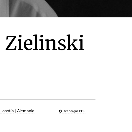
 Zielinski
Filosofía
|
Alemania
Descargar PDF