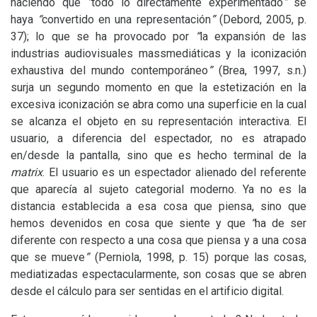
haciendo que
“
todo lo directamente experimentado
”
se
haya
“
convertido en una representación
”
(Debord, 2005, p.
37); lo que se ha provocado por
“
la expansión de las
industrias audiovisuales massmediáticas y la iconización
exhaustiva del mundo contemporáneo
”
(Brea, 1997, s.n.)
surja un segundo momento en que la estetización en la
excesiva iconización se abra como una superficie en la cual
se alcanza el objeto en su representación interactiva. El
usuario, a diferencia del espectador, no es atrapado
en/desde la pantalla, sino que es hecho terminal de la
matrix
. El usuario es un espectador alienado del referente
que aparecía al sujeto categorial moderno. Ya no es la
distancia establecida a esa cosa que piensa, sino que
hemos devenidos en cosa que siente y que
“
ha de ser
diferente con respecto a una cosa que piensa y a una cosa
que se mueve
”
(Perniola, 1998, p. 15) porque las cosas,
mediatizadas espectacularmente, son cosas que se abren
desde el cálculo para ser sentidas en el artificio digital.