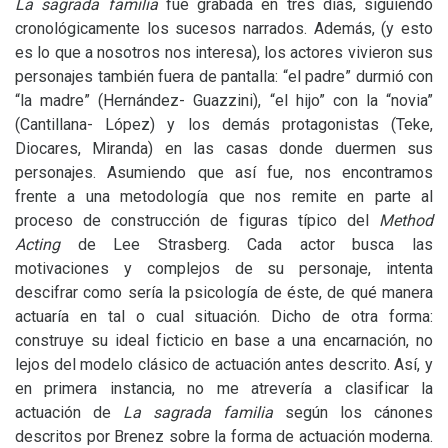
La sagrada familia
fue grabada en tres días, siguiendo
cronológicamente los sucesos narrados. Además, (y esto
es lo que a nosotros nos interesa), los actores vivieron sus
personajes también fuera de pantalla: “el padre” durmió con
“la madre” (Hernández- Guazzini), “el hijo” con la “novia”
(Cantillana- López) y los demás protagonistas (Teke,
Diocares, Miranda) en las casas donde duermen sus
personajes. Asumiendo que así fue, nos encontramos
frente a una metodología que nos remite en parte al
proceso de construcción de figuras típico del
Method
Acting
de Lee Strasberg. Cada actor busca las
motivaciones y complejos de su personaje, intenta
descifrar como sería la psicología de éste, de qué manera
actuaría en tal o cual situación. Dicho de otra forma:
construye su ideal ficticio en base a una encarnación, no
lejos del modelo clásico de actuación antes descrito. Así, y
en primera instancia, no me atrevería a clasificar la
actuación de
La sagrada familia
según los cánones
descritos por Brenez sobre la forma de actuación moderna.