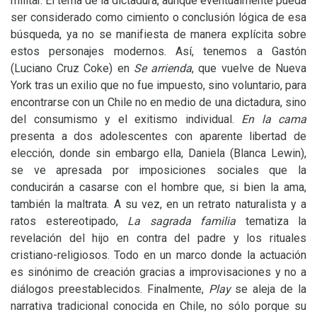
militar. El tema de la dictadura, aunque eventualmente pueda
ser considerado como cimiento o conclusión lógica de esa
búsqueda, ya no se manifiesta de manera explícita sobre
estos personajes modernos. Así, tenemos a Gastón
(Luciano Cruz Coke) en
Se arrienda
, que vuelve de Nueva
York tras un exilio que no fue impuesto, sino voluntario, para
encontrarse con un Chile no en medio de una dictadura, sino
del consumismo y el exitismo individual.
En la cama
presenta a dos adolescentes con aparente libertad de
elección, donde sin embargo ella, Daniela (Blanca Lewin),
se ve apresada por imposiciones sociales que la
conducirán a casarse con el hombre que, si bien la ama,
también la maltrata. A su vez, en un retrato naturalista y a
ratos estereotipado,
La sagrada familia
tematiza la
revelación del hijo en contra del padre y los rituales
cristiano-religiosos. Todo en un marco donde la actuación
es sinónimo de creación gracias a improvisaciones y no a
diálogos preestablecidos. Finalmente,
Play
se aleja de la
narrativa tradicional conocida en Chile, no sólo porque su