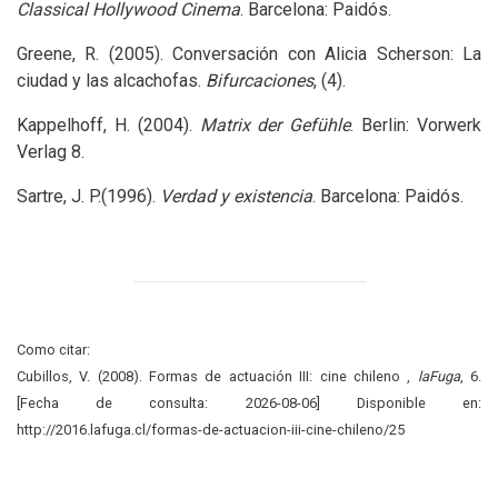
Classical Hollywood Cinema
. Barcelona: Paidós.
Greene, R. (2005). Conversación con
Alicia Scherson:
La
ciudad y las alcachofas.
Bifurcaciones
, (4).
Kappelhoff, H. (2004).
Matrix der Gefühle
. Berlin: Vorwerk
Verlag 8.
Sartre,
J. P.
(1996).
Verdad y existencia
. Barcelona: Paidós.
Como citar:
Cubillos, V. (2008). Formas de actuación III: cine chileno ,
laFuga
, 6.
[Fecha de consulta: 2026-08-06] Disponible en:
http://2016.lafuga.cl/formas-de-actuacion-iii-cine-chileno/25