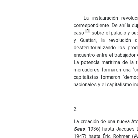
La instauración revoluci
correspondiente. De ahí la dup
1
caso
sobre el palacio y sus
y Guattari, la revolución 
desterritorializando los pr
encuentro entre el trabajador 
La potencia marítima de la t
mercaderes formaron una “so
capitalistas formaron “democ
nacionales y el capitalismo ind
2.
La creación de una nueva At
Seas
, 1936) hasta Jacques
1947) hasta Éric Rohmer (
P