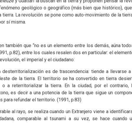
leuze y Guattari la buscan en la tierra y proponen pensar la revo
un fenómeno geológico o geográfico (más bien que histórico), que 
ar la tierra. La revolución se pone como auto-movimiento de la tierr
 por sí misma.
icen también que “no es un elemento entre los demás, aúna tod
991, p.82), entre los cuales resalen dos en particular: el element
evolución, el imperial y el ciudadano:
 desterritorialización es de trascendencia: tiende a llevarse a 
te de la tierra. El territorio se ha convertido en tierra desier
 o a reterritorializar la tierra. En la ciudad, por el contrario,
ctono, es decir a una potencia de la tierra que sigue un compon
para refundar el territorio. (1991, p.83)
rable al rayo, se realiza cuando un Extranjero viene a identific
iudadana, comparable al tsunami a su vez, se hace cuando 