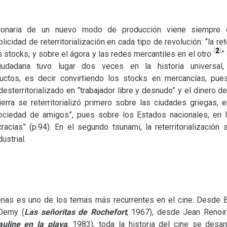
onaria de un nuevo modo de producción viene siempre co
licidad de reterritorialización en cada tipo de revolución: “la ret
2
 stocks, y sobre el ágora y las redes mercantiles en el otro
”
ciudadana tuvo lugar dos veces en la historia universal
oductos, es decir convirtiendo los stocks en mercancías, p
desterritorializado en “trabajador libre y desnudo” y el dinero d
ierra se reterritorializó primero sobre las ciudades griegas, 
ciedad de amigos”, pues sobre los Estados nacionales, en l
racias” (p.94). En el segundo tsunami, la reterritorializació
ustrial.
enas es uno de los temas más recurrentes en el cine. Desde B
 Demy (
Las señoritas de Rochefort
, 1967), desde Jean Renoir
auline en la playa
, 1983), toda la historia del cine se desa