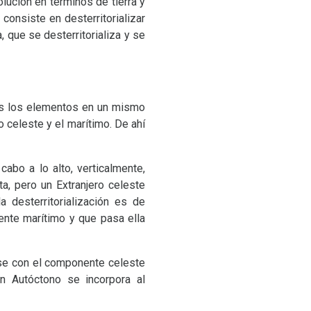
lución en términos de tierra y
consiste en desterritorializar
a, que se desterritorializa y se
os los elementos en un mismo
o celeste y el marítimo. De ahí
cabo a lo alto, verticalmente,
ta, pero un Extranjero celeste
 la desterritorialización es de
ente marítimo y que pasa ella
arse con el componente celeste
un Autóctono se incorpora al