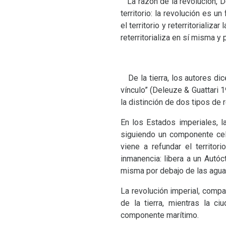
La razón de la revolución, De
territorio: la revolución es 
el territorio y reterritorializ
reterritorializa en sí misma y
De la tierra, los autores d
vínculo” (Deleuze
&
Guattari 1
la distinción de dos tipos de r
En los Estados imperiales, la
siguiendo un componente celes
viene a refundar el territorio
inmanencia: libera a un Autó
misma por debajo de las aguas 
La revolución imperial, compa
de la tierra, mientras la c
componente marítimo.