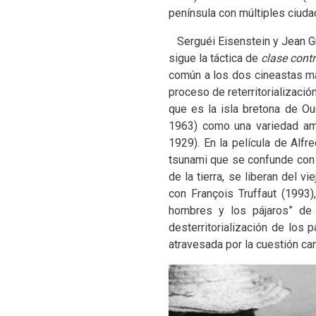
península con múltiples ciuda
Serguéi Eisenstein y Jean Gré
sigue la táctica de
clase contr
común a los dos cineastas mar
proceso de reterritorializaci
que es la isla bretona de O
1963) como una variedad a
1929). En la película de Alfr
tsunami que se confunde con 
de la tierra, se liberan del vi
con François Truffaut (1993),
hombres y los pájaros” de
desterritorialización de los 
atravesada por la cuestión carto