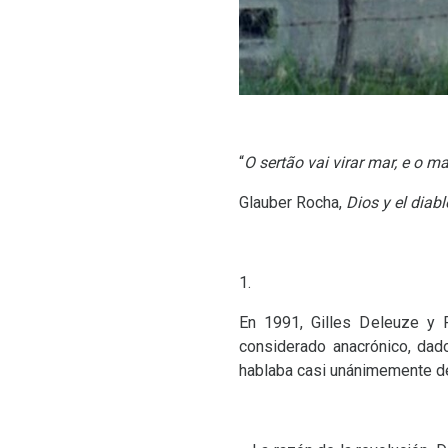
“
O sertão vai virar mar, e o mar
Glauber Rocha,
Dios y el diabl
1.
En 1991, Gilles Deleuze y F
considerado anacrónico, dad
hablaba casi unánimemente del 