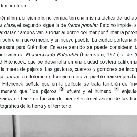
des costeras.
millon, por ejemplo, no comparten una misma táctica de luchas r
a clase
, el segundo sigue la de
frente popular
. Esto no impide, 
xistas : ambos van a rodar al borde del mar por filmar la potenc
ón sobre un nuevo medio y un nuevo pueblo. La ciudad portuaria 
uessant para Grémillon. En este sentido se puede considerar
L
mericana de
El acorazado Potemkin
(Eisenstein, 1925) o de
G
ed Hitchcock, que se desarrolla en una ciudad costera californi
la marea de pájaros. Las gaviotas, cuervos y gorriones se inco
ejo
nomos
ornitológico y forman un nuevo pueblo transespecífi
 Hitchcock señala que en la película se trata también de “inve
3
4
 manera que “los pájaros
afuera y el humano
enjaula
pájaros se hace en función de una reterritorialización de los ho
gráfica de la tierra y el territorio.