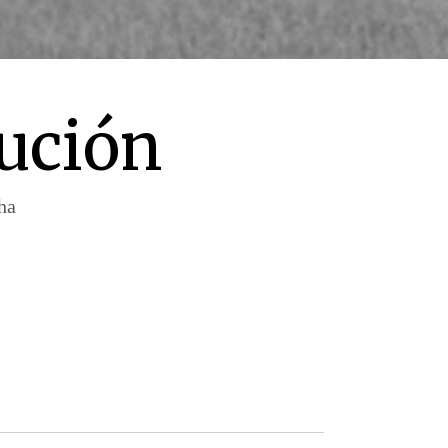
ución
ha