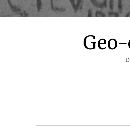
Geo-
D