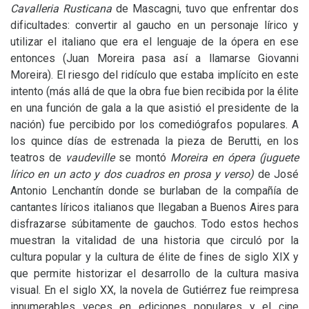
Cavalleria Rusticana
de Mascagni, tuvo que enfrentar dos
dificultades: convertir al gaucho en un personaje lírico y
utilizar el italiano que era el lenguaje de la ópera en ese
entonces (Juan Moreira pasa así a llamarse Giovanni
Moreira). El riesgo del ridículo que estaba implícito en este
intento (más allá de que la obra fue bien recibida por la élite
en una función de gala a la que asistió el presidente de la
nación) fue percibido por los comediógrafos populares. A
los quince días de estrenada la pieza de Berutti, en los
teatros de
vaudeville
se montó
Moreira en ópera (juguete
lírico en un acto y dos cuadros en prosa y verso)
de José
Antonio Lenchantín donde se burlaban de la compañía de
cantantes líricos italianos que llegaban a Buenos Aires para
disfrazarse súbitamente de gauchos. Todo estos hechos
muestran la vitalidad de una historia que circuló por la
cultura popular y la cultura de élite de fines de siglo
XIX
y
que permite historizar el desarrollo de la cultura masiva
visual. En el siglo
XX
, la novela de Gutiérrez fue reimpresa
innumerables veces en ediciones populares y el cine