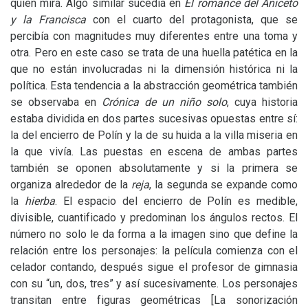
quien mira. Algo similar sucedía en
El romance del Aniceto
y la Francisca
con el cuarto del protagonista, que se
percibía con magnitudes muy diferentes entre una toma y
otra. Pero en este caso se trata de una huella patética en la
que no están involucradas ni la dimensión histórica ni la
política. Esta tendencia a la abstracción geométrica también
se observaba en
Crónica de un niño solo
, cuya historia
estaba dividida en dos partes sucesivas opuestas entre sí:
la del encierro de Polín y la de su huida a la villa miseria en
la que vivía. Las puestas en escena de ambas partes
también se oponen absolutamente y si la primera se
organiza alrededor de la
reja
, la segunda se expande como
la
hierba
. El espacio del encierro de Polín es medible,
divisible, cuantificado y predominan los ángulos rectos. El
número no solo le da forma a la imagen sino que define la
relación entre los personajes: la película comienza con el
celador contando, después sigue el profesor de gimnasia
con su “un, dos, tres” y así sucesivamente. Los personajes
transitan entre figuras geométricas [La sonorización