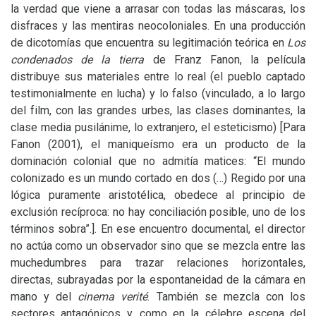
la verdad que viene a arrasar con todas las máscaras, los
disfraces y las mentiras neocoloniales. En una producción
de dicotomías que encuentra su legitimación teórica en
Los
condenados de la tierra
de Franz Fanon, la película
distribuye sus materiales entre lo real (el pueblo captado
testimonialmente en lucha) y lo falso (vinculado, a lo largo
del film, con las grandes urbes, las clases dominantes, la
clase media pusilánime, lo extranjero, el esteticismo) [Para
Fanon (2001), el maniqueísmo era un producto de la
dominación colonial que no admitía matices: “El mundo
colonizado es un mundo cortado en dos (…) Regido por una
lógica puramente aristotélica, obedece al principio de
exclusión recíproca: no hay conciliación posible, uno de los
términos sobra”.]. En ese encuentro documental, el director
no actúa como un observador sino que se mezcla entre las
muchedumbres para trazar relaciones horizontales,
directas, subrayadas por la espontaneidad de la cámara en
mano y del
cinema verité
. También se mezcla con los
sectores antagónicos y, como en la célebre escena del