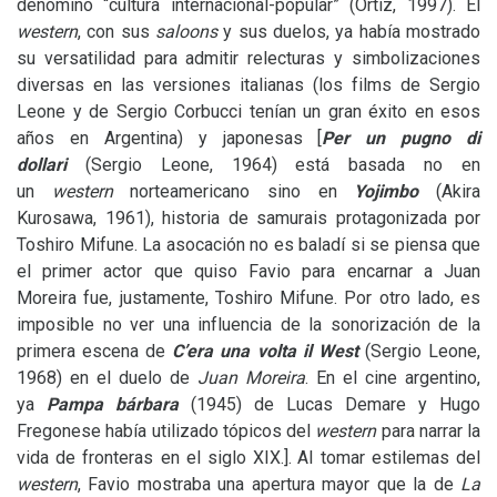
denominó “cultura internacional-popular” (Ortiz, 1997). El
western
, con sus
saloons
y sus duelos, ya había mostrado
su versatilidad para admitir relecturas y simbolizaciones
diversas en las versiones italianas (los films de Sergio
Leone y de Sergio Corbucci tenían un gran éxito en esos
años en Argentina) y japonesas [
Per un pugno di
dollari
(Sergio Leone, 1964) está basada no en
un
western
norteamericano sino en
Yojimbo
(Akira
Kurosawa, 1961), historia de samurais protagonizada por
Toshiro Mifune. La asocación no es baladí si se piensa que
el primer actor que quiso Favio para encarnar a Juan
Moreira fue, justamente, Toshiro Mifune. Por otro lado, es
imposible no ver una influencia de la sonorización de la
primera escena de
C’era una volta il West
(Sergio Leone,
1968) en el duelo de
Juan Moreira
. En el cine argentino,
ya
Pampa bárbara
(1945) de Lucas Demare y Hugo
Fregonese había utilizado tópicos del
western
para narrar la
vida de fronteras en el siglo
XIX
.].
Al tomar estilemas del
western
, Favio mostraba una apertura mayor que la de
La