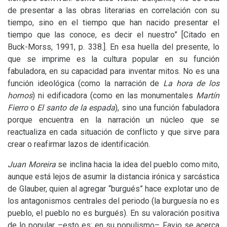
de presentar a las obras literarias en correlación con su
tiempo, sino en el tiempo que han nacido presentar el
tiempo que las conoce, es decir el nuestro” [Citado en
Buck-Morss, 1991, p. 338.]. En esa huella del presente, lo
que se imprime es la cultura popular en su función
fabuladora, en su capacidad para inventar mitos. No es una
función ideológica (como la narración de
La hora de los
hornos
) ni edificadora (como en las monumentales
Martín
Fierro
o
El santo de la espada
), sino una función fabuladora
porque encuentra en la narración un núcleo que se
reactualiza en cada situación de conflicto y que sirve para
crear o reafirmar lazos de identificación.
Juan Moreira
se inclina hacia la idea del pueblo como mito,
aunque está lejos de asumir la distancia irónica y sarcástica
de Glauber, quien al agregar “burgués” hace explotar uno de
los antagonismos centrales del periodo (la burguesía no es
pueblo, el pueblo no es burgués). En su valoración positiva
de lo popular –esto es: en su populismo– Favio se acerca