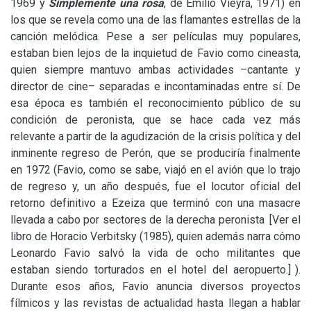
1969 y
Simplemente una rosa
, de Emilio Vieyra, 1971) en
los que se revela como una de las flamantes estrellas de la
canción melódica. Pese a ser películas muy populares,
estaban bien lejos de la inquietud de Favio como cineasta,
quien siempre mantuvo ambas actividades –cantante y
director de cine– separadas e incontaminadas entre sí. De
esa época es también el reconocimiento público de su
condición de peronista, que se hace cada vez más
relevante a partir de la agudización de la crisis política y del
inminente regreso de Perón, que se produciría finalmente
en 1972 (Favio, como se sabe, viajó en el avión que lo trajo
de regreso y, un año después, fue el locutor oficial del
retorno definitivo a Ezeiza que terminó con una masacre
llevada a cabo por sectores de la derecha peronista
[Ver el
libro de Horacio Verbitsky (1985), quien además narra cómo
Leonardo Favio salvó la vida de ocho militantes que
estaban siendo torturados en el hotel del aeropuerto.]
).
Durante esos años, Favio anuncia diversos proyectos
fílmicos y las revistas de actualidad hasta llegan a hablar