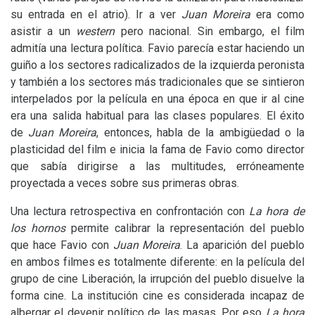
su entrada en el atrio). Ir a ver
Juan Moreira
era como
asistir a un
western
pero nacional. Sin embargo, el film
admitía una lectura política. Favio parecía estar haciendo un
guiño a los sectores radicalizados de la izquierda peronista
y también a los sectores más tradicionales que se sintieron
interpelados por la película en una época en que ir al cine
era una salida habitual para las clases populares. El éxito
de
Juan Moreira
, entonces, habla de la ambigüedad o la
plasticidad del film e inicia la fama de Favio como director
que sabía dirigirse a las multitudes, erróneamente
proyectada a veces sobre sus primeras obras.
Una lectura retrospectiva en confrontación con
La hora de
los hornos
permite calibrar la representación del pueblo
que hace Favio con
Juan Moreira
. La aparición del pueblo
en ambos filmes es totalmente diferente: en la película del
grupo de cine Liberación, la irrupción del pueblo disuelve la
forma cine. La institución cine es considerada incapaz de
albergar el devenir político de las masas. Por eso
La hora