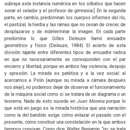
subraya esta instancia numérica en los silbatos que hacen
sonar el celador y el profesor de gimnasia.].
En la segunda
parte, en cambio, predominan los cuerpos informes del río,
el pastizal, la hierba y las ramas que no cesan de crecer, de
desplazarse y de indeterminar la imagen. En cada parte
predomina lo que Gilles Deleuze llamó encuadre
geométrico y físico (Deleuze, 1984). El acierto de esta
división tajante entre diferentes tipos de encuadre radica
en que no necesariamente se corresponden con el par
encierro y libertad, porque en ambos hay violencia, despojo
y opresión. La mirada es patética y a la vez social: al
acercarnos a Polín (aunque su mirada a cámara después
nos aleje), no podemos dejar de observar el funcionamiento
de la máquina social como si se tratara de un diagrama o un
teorema. Nada de esto sucede en
Juan Moreira
porque lo
que está en juego es la mirada histórica que una narración
como la del bandido exige: cómo enlazar el pasado con el
presente, cómo construir una constelación en la que ambos
tiempos convivan. Como dice Walter Benjamin, “no se trata