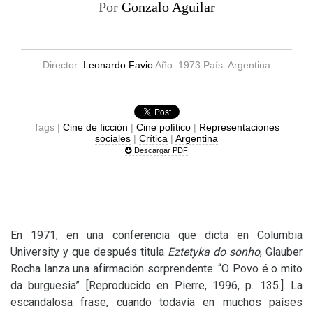
Por
Gonzalo Aguilar
Director:
Leonardo Favio
Año: 1973 País: Argentina
Tags |
Cine de ficción
|
Cine político
|
Representaciones
sociales
|
Crítica
|
Argentina
Descargar PDF
En 1971, en una conferencia que dicta en Columbia
University y que después titula
Eztetyka do sonho
, Glauber
Rocha lanza una afirmación sorprendente: “O Povo é o mito
da burguesia” [Reproducido en Pierre, 1996, p. 135.].
La
escandalosa frase, cuando todavía en muchos países