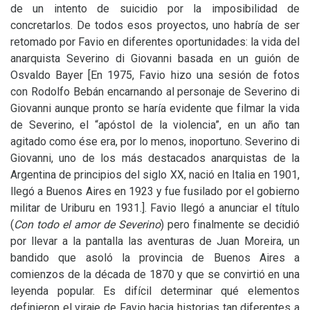
de un intento de suicidio por la imposibilidad de
concretarlos. De todos esos proyectos, uno habría de ser
retomado por Favio en diferentes oportunidades: la vida del
anarquista Severino di Giovanni basada en un guión de
Osvaldo Bayer [En 1975, Favio hizo una sesión de fotos
con Rodolfo Bebán encarnando al personaje de Severino di
Giovanni aunque pronto se haría evidente que filmar la vida
de Severino, el “apóstol de la violencia”, en un año tan
agitado como ése era, por lo menos, inoportuno. Severino di
Giovanni, uno de los más destacados anarquistas de la
Argentina de principios del siglo
XX
, nació en Italia en 1901,
llegó a Buenos Aires en 1923 y fue fusilado por el gobierno
militar de Uriburu en 1931.].
Favio llegó a anunciar el título
(
Con todo el amor de Severino
) pero finalmente se decidió
por llevar a la pantalla las aventuras de Juan Moreira, un
bandido que asoló la provincia de Buenos Aires a
comienzos de la década de 1870 y que se convirtió en una
leyenda popular. Es difícil determinar qué elementos
definieron el viraje de Favio hacia historias tan diferentes a