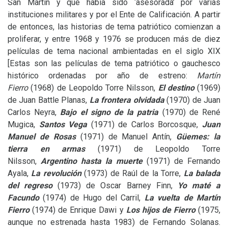
San Martín y que había sido ‘asesorada’ por varias
instituciones militares y por el Ente de Calificación. A partir
de entonces, las historias de tema patriótico comienzan a
proliferar, y entre 1968 y 1976 se producen más de diez
películas de tema nacional ambientadas en el siglo
XIX
[Estas son las películas de tema patriótico o gauchesco
histórico ordenadas por año de estreno:
Martín
Fierro
(1968) de Leopoldo Torre Nilsson,
El destino
(1969)
de Juan Battle Planas,
La frontera olvidada
(1970) de Juan
Carlos Neyra,
Bajo el signo de la patria
(1970) de René
Mugica,
Santos Vega
(1971) de Carlos Borcosque,
Juan
Manuel de Rosas
(1971) de Manuel Antín,
Güemes: la
tierra en armas
(1971) de Leopoldo Torre
Nilsson,
Argentino hasta la muerte
(1971) de Fernando
Ayala,
La revolución
(1973) de Raúl de la Torre,
La balada
del regreso
(1973) de Oscar Barney Finn,
Yo maté a
Facundo
(1974) de Hugo del Carril,
La vuelta de Martín
Fierro
(1974) de Enrique Dawi y
Los hijos de Fierro
(1975,
aunque no estrenada hasta 1983) de Fernando Solanas.