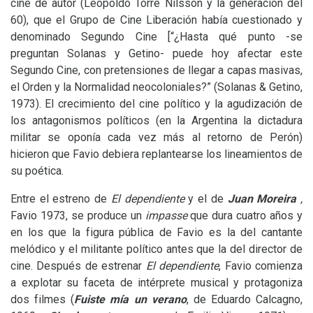
cine de autor (Leopoldo Torre Nilsson y la generación del
60), que el Grupo de Cine Liberación había cuestionado y
denominado Segundo Cine [“¿Hasta qué punto -se
preguntan Solanas y Getino- puede hoy afectar este
Segundo Cine, con pretensiones de llegar a capas masivas,
el Orden y la Normalidad neocoloniales?” (Solanas
&
Getino,
1973).
El crecimiento del cine político y la agudización de
los antagonismos políticos (en la Argentina la dictadura
militar se oponía cada vez más al retorno de Perón)
hicieron que Favio debiera replantearse los lineamientos de
su poética.
Entre el estreno de
El dependiente
y el de
Juan Moreira
,
Favio 1973, se produce un
impasse
que dura cuatro años y
en los que la figura pública de Favio es la del cantante
melódico y el militante político antes que la del director de
cine. Después de estrenar
El dependiente
, Favio comienza
a explotar su faceta de intérprete musical y protagoniza
dos filmes (
Fuiste mía un verano
, de Eduardo Calcagno,