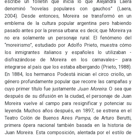
escribe un folletín que inicia lo que Alejandra Laera
denominó “novelas populares con gauchos” (Laera,
2004). Desde entonces, Moreira se transformó en un
emblema de la cultura popular argentina pero habiendo
pasado antes por la prensa urbana: es decir, que Moreira ya
no era solamente un personaje rural. El fenómeno del
“moreirismo”, estudiado por Adolfo Prieto, muestra cómo
los inmigrantes italianos y españoles lo utilizaban -
disfrazándose de Moreira en los carnavales– para
integrarse al país que los estaba albergando (Prieto, 1988).
En 1884, los hermanos Podestá inician el circo criollo, un
género profundamente popular que recorre las campañas y
cuyo primer título fue justamente
Juan Moreira
. O sea que
después de su difusión en la ciudad, el personaje de Juan
Moreira vuelve al campo para resignificar y potenciar su
leyenda. Muchos años después, en 1897, se estrena en el
Teatro Colón de Buenos Aires
Pampa
, de Arturo Berutti,
primera ópera nacional también basada en la historia de
Juan Moreira. Esta composición, alentada por el estilo de