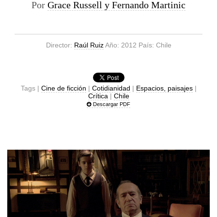
Por
Grace Russell y Fernando Martinic
Director:
Raúl Ruiz
Año: 2012 País: Chile
Tags |
Cine de ficción
|
Cotidianidad
|
Espacios, paisajes
|
Crítica
|
Chile
Descargar PDF