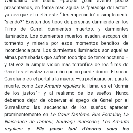
Warholiano del sueño –porque ¿cuál evento podría
presentarnos, en forma más aguda, la “paradoja del actor”,
ya sea que él o ella esté “desempeñando” o simplemente
“siendo?” Existen dos tipos de personas durmiendo en los
Films de Garrel: durmientes muertos, y durmientes
iluminados. Los durmientes muertos evaden, escapan del
tormento y miseria por esos momentos benditos de
inconciencia pura. Los durmientes iluminados son aquellas
almas perturbadas que sufren todo tipo de terror nocturno –
y tal vez la simple visión más terrorífica de los films de
Garrel es el vistazo a un niño que no puede dormir. El sueño
Garreliano es el portal a la muerte –su prefiguración, para la
muerte, como
Les Amants réguliers
la llama, es el “dormir
de los justos”– y al realismo de los sueños. Nunca
debemos dejar de observar el apego de Garrel por el
Surrealismo: las secuencias de los sueños aparecen
prominentemente en
Le Cœur fantôme
,
Rue Fontaine
,
La
Naissance de l’amour
,
Sauvage innocence
,
Les Amants
réguliers
y
Elle passe tant d’heures sous les