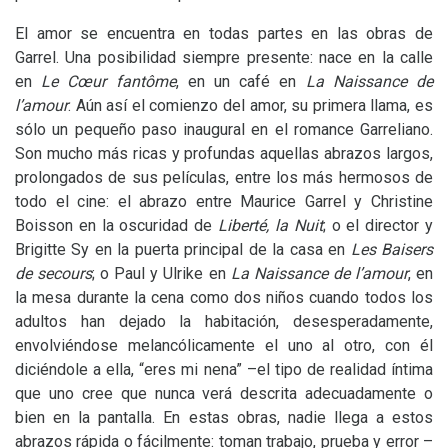
El amor se encuentra en todas partes en las obras de
Garrel. Una posibilidad siempre presente: nace en la calle
en
Le Cœur fantôme
, en un café en
La Naissance de
l’amour
. Aún así el comienzo del amor, su primera llama, es
sólo un pequeño paso inaugural en el romance Garreliano.
Son mucho más ricas y profundas aquellas abrazos largos,
prolongados de sus películas, entre los más hermosos de
todo el cine: el abrazo entre Maurice Garrel y Christine
Boisson en la oscuridad de
Liberté, la Nuit
; o el director y
Brigitte Sy en la puerta principal de la casa en
Les Baisers
de secours
; o Paul y Ulrike en
La Naissance de l’amour
, en
la mesa durante la cena como dos niños cuando todos los
adultos han dejado la habitación, desesperadamente,
envolviéndose melancólicamente el uno al otro, con él
diciéndole a ella, “eres mi nena” –el tipo de realidad íntima
que uno cree que nunca verá descrita adecuadamente o
bien en la pantalla. En estas obras, nadie llega a estos
abrazos rápida o fácilmente: toman trabajo, prueba y error –