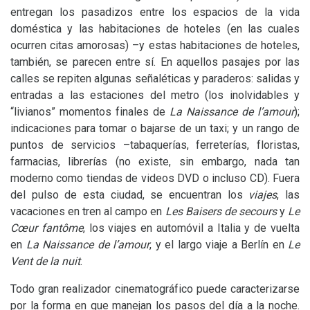
entregan los pasadizos entre los espacios de la vida
doméstica y las habitaciones de hoteles (en las cuales
ocurren citas amorosas) –y estas habitaciones de hoteles,
también, se parecen entre sí. En aquellos pasajes por las
calles se repiten algunas señaléticas y paraderos: salidas y
entradas a las estaciones del metro (los inolvidables y
“livianos” momentos finales de
La Naissance de l’amour
);
indicaciones para tomar o bajarse de un taxi; y un rango de
puntos de servicios –tabaquerías, ferreterías, floristas,
farmacias, librerías (no existe, sin embargo, nada tan
moderno como tiendas de videos
DVD
o incluso
CD
). Fuera
del pulso de esta ciudad, se encuentran los
viajes
, las
vacaciones en tren al campo en
Les Baisers de secours
y
Le
Cœur fantôme
, los viajes en automóvil a Italia y de vuelta
en
La Naissance de l’amour
, y el largo viaje a Berlín en
Le
Vent de la nuit
.
Todo gran realizador cinematográfico puede caracterizarse
por la forma en que manejan los pasos del día a la noche.