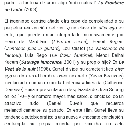
padre, la historia de amor algo “sobrenatural”
La Frontière
de l’aube
(2008).
El ingenioso casting añade otra capa de complejidad a su
perpetua reinvención del ser: ¿que clase de
alter ego
es
este, que puede estar interpretado sucesivamente por
Henri de Maublanc (
L’Enfant secret
), Benoit Regent
(
J’entends plus la guitare
), Lou Castel (
La Naissance de
l’amour
), Luis Rego (
Le Cœur fantôme
), Mehdi Belhaj
Kacem (
Sauvage innocence
, 2001) y su propio hijo? En
Le
Vent de la nuit
(1998), Garrel divide su característico
alter
ego
en dos: es el hombre joven inexperto (Xavier Beauvois)
involucrado con una suicida histérica adinerada (Catherine
Deneuve) –una representación desplazada de Jean Seberg
en los ‘70– y el hombre mayor, más sabio, silencioso, de un
atractivo rudo (Daniel Duval) que recuerda
melancólicamente su pasado. En este film, Garrel lleva su
tendencia autobiográfica a una nueva y chocante conclusión:
contempla su propia muerte por suicidio, un acto