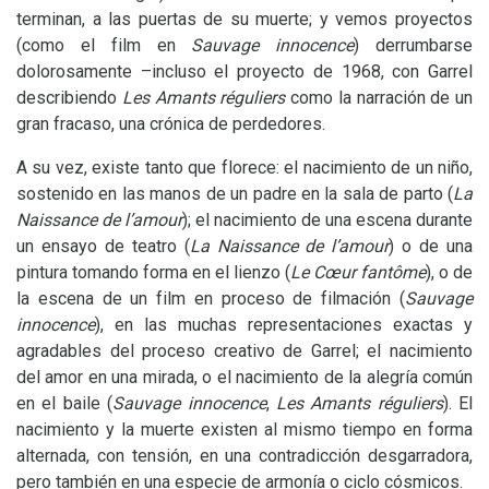
terminan, a las puertas de su muerte; y vemos proyectos
(como el film en
Sauvage innocence
) derrumbarse
dolorosamente –incluso el proyecto de 1968, con Garrel
describiendo
Les Amants réguliers
como la narración de un
gran fracaso, una crónica de perdedores.
A su vez, existe tanto que florece: el nacimiento de un niño,
sostenido en las manos de un padre en la sala de parto (
La
Naissance de l’amour
); el nacimiento de una escena durante
un ensayo de teatro (
La Naissance de l’amour
) o de una
pintura tomando forma en el lienzo (
Le Cœur fantôme
), o de
la escena de un film en proceso de filmación (
Sauvage
innocence
), en las muchas representaciones exactas y
agradables del proceso creativo de Garrel; el nacimiento
del amor en una mirada, o el nacimiento de la alegría común
en el baile (
Sauvage innocence
,
Les Amants réguliers
). El
nacimiento y la muerte existen al mismo tiempo en forma
alternada, con tensión, en una contradicción desgarradora,
pero también en una especie de armonía o ciclo cósmicos.