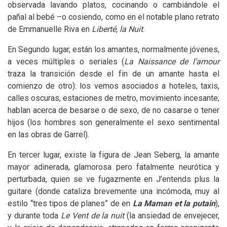
observada lavando platos, cocinando o cambiándole el
pañal al bebé –o cosiendo, como en el notable plano retrato
de Emmanuelle Riva en
Liberté, la Nuit
.
En Segundo lugar, están los amantes, normalmente jóvenes,
a veces múltiples o seriales (
La Naissance de l’amour
traza la transición desde el fin de un amante hasta el
comienzo de otro): los vemos asociados a hoteles, taxis,
calles oscuras, estaciones de metro, movimiento incesante;
hablan acerca de besarse o de sexo, de no casarse o tener
hijos (los hombres son generalmente el sexo sentimental
en las obras de Garrel).
En tercer lugar, existe la figura de Jean Seberg, la amante
mayor adinerada, glamorosa pero fatalmente neurótica y
perturbada, quien se ve fugazmente en J’entends plus la
guitare (donde cataliza brevemente una incómoda, muy al
estilo “tres tipos de planes” de en
La Maman et la putain
),
y durante toda
Le Vent de la nuit
(la ansiedad de envejecer,