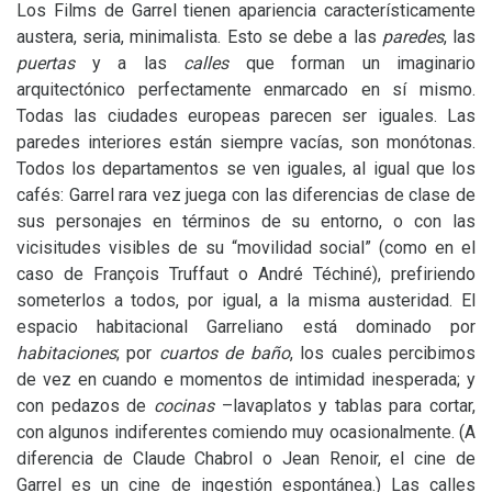
Los Films de Garrel tienen apariencia característicamente
austera, seria, minimalista. Esto se debe a las
paredes
, las
puertas
y a las
calles
que forman un imaginario
arquitectónico perfectamente enmarcado en sí mismo.
Todas las ciudades europeas parecen ser iguales. Las
paredes interiores están siempre vacías, son monótonas.
Todos los departamentos se ven iguales, al igual que los
cafés: Garrel rara vez juega con las diferencias de clase de
sus personajes en términos de su entorno, o con las
vicisitudes visibles de su “movilidad social” (como en el
caso de François Truffaut o André Téchiné), prefiriendo
someterlos a todos, por igual, a la misma austeridad. El
espacio habitacional Garreliano está dominado por
habitaciones
; por
cuartos de baño
, los cuales percibimos
de vez en cuando e momentos de intimidad inesperada; y
con pedazos de
cocinas
–lavaplatos y tablas para cortar,
con algunos indiferentes comiendo muy ocasionalmente. (A
diferencia de Claude Chabrol o Jean Renoir, el cine de
Garrel es un cine de ingestión espontánea.) Las calles