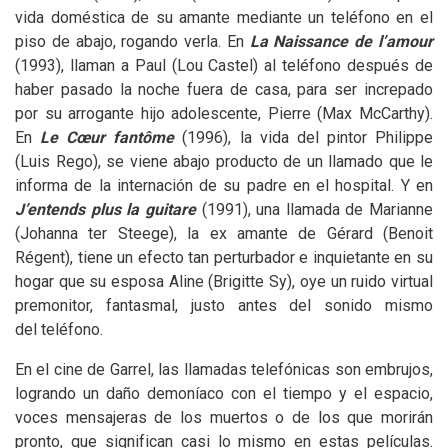
vida doméstica de su amante mediante un teléfono en el
piso de abajo, rogando verla. En
La Naissance de l’amour
(1993), llaman a Paul (Lou Castel) al teléfono después de
haber pasado la noche fuera de casa, para ser increpado
por su arrogante hijo adolescente, Pierre (Max McCarthy).
En
Le Cœur fantôme
(1996), la vida del pintor Philippe
(Luis Rego), se viene abajo producto de un llamado que le
informa de la internación de su padre en el hospital. Y en
J’entends plus la guitare
(1991), una llamada de Marianne
(Johanna ter Steege), la ex amante de Gérard (Benoit
Régent), tiene un efecto tan perturbador e inquietante en su
hogar que su esposa Aline (Brigitte Sy), oye un ruido virtual
premonitor, fantasmal, justo antes del sonido mismo
del teléfono.
En el cine de Garrel, las llamadas telefónicas son embrujos,
logrando un daño demoníaco con el tiempo y el espacio,
voces mensajeras de los muertos o de los que morirán
pronto, que significan casi lo mismo en estas películas.