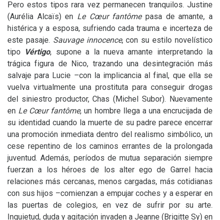
Pero estos tipos rara vez permanecen tranquilos. Justine
(Aurélia Alcaïs) en
Le Cœur fantôme
pasa de amante, a
histérica y a esposa, sufriendo cada trauma e incerteza de
este pasaje.
Sauvage innocence
, con su estilo novelístico
tipo
Vértigo
, supone a la nueva amante interpretando la
trágica figura de Nico, trazando una desintegración más
salvaje para Lucie –con la implicancia al final, que ella se
vuelva virtualmente una prostituta para conseguir drogas
del siniestro productor, Chas (Michel Subor). Nuevamente
en
Le Cœur fantôme
, un hombre llega a una encrucijada de
su identidad cuando la muerte de su padre parece encerrar
una promoción inmediata dentro del realismo simbólico, un
cese repentino de los caminos errantes de la prolongada
juventud. Además, períodos de mutua separación siempre
fuerzan a los héroes de los alter ego de Garrel hacia
relaciones más cercanas, menos cargadas, más cotidianas
con sus hijos –comienzan a empujar coches y a esperar en
las puertas de colegios, en vez de sufrir por su arte.
Inquietud, duda y agitación invaden a Jeanne (Brigitte Sy) en