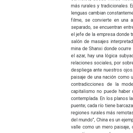
más rurales y tradicionales. 
lenguas cambian constantement
filme, se convierte en una a
separado, se encuentran entr
el jefe de la empresa donde tra
salón de masajes interpreta
mina de Shanxi donde ocurre 
el azar, hay una lógica subya
relaciones sociales, por sob
despliega ante nuestros ojos. 
paisaje de una nación como u
contradicciones de la mode
capitalismo no puede haber u
contemplada. En los planos l
puente; cada río tiene barcaza
regiones rurales más remotas 
del mundo”, China es un ejem
valle como un mero paisaje, o