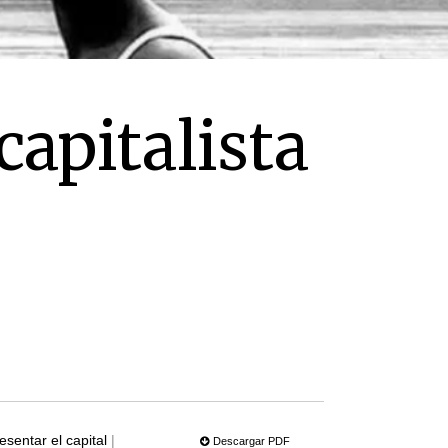
apitalista
esentar el capital
|
Descargar PDF