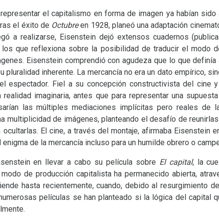
representar el capitalismo en forma de imagen ya habían sido 
tras el éxito de
Octubre
en 1928, planeó una adaptación cinemat
egó a realizarse, Eisenstein dejó extensos cuadernos (public
s que reflexiona sobre la posibilidad de traducir el modo de
mágenes. Eisenstein comprendió con agudeza que lo que definía 
, su pluralidad inherente. La mercancía no era un dato empírico,
el espectador. Fiel a su concepción constructivista del cine
a realidad imaginaria, antes que para representar una supuesta 
rían las múltiples mediaciones implícitas pero reales de l
a multiplicidad de imágenes, planteando el desafío de reunirlas 
a ocultarlas. El cine, a través del montaje, afirmaba Eisenstein 
el enigma de la mercancía incluso para un humilde obrero o camp
isenstein en llevar a cabo su película sobre
El capital
, la cu
l modo de producción capitalista ha permanecido abierta, atrave
iende hasta recientemente, cuando, debido al resurgimiento d
 numerosas películas se han planteado si la lógica del capital
lmente.