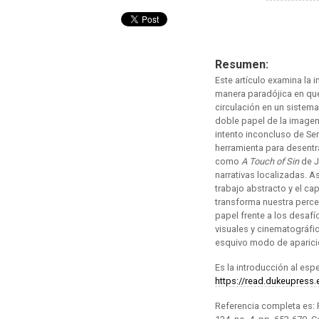
Resumen:
Este artículo examina la i
manera paradójica en que 
circulación en un sistema
doble papel de la imagen
intento inconcluso de Se
herramienta para desentr
como
A Touch of Sin
de J
narrativas localizadas. A
trabajo abstracto y el ca
transforma nuestra perce
papel frente a los desafí
visuales y cinematográfic
esquivo modo de aparició
Es la introducción al espe
https://read.dukeupress.
Referencia completa es: P