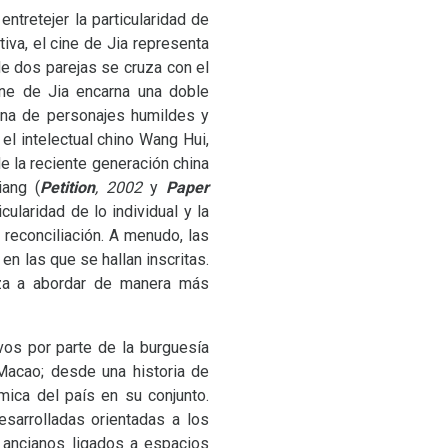
ntretejer la particularidad de
tiva, el cine de Jia representa
de dos parejas se cruza con el
ine de Jia encarna una doble
iana de personajes humildes y
el intelectual chino Wang Hui,
e la reciente generación china
iang (
Petition
, 2002
y
Paper
ularidad de lo individual y la
 reconciliación. A menudo, las
 las que se hallan inscritas.
za a abordar de manera más
vos por parte de la burguesía
Macao; desde una historia de
mica del país en su conjunto.
sarrolladas orientadas a los
 ancianos ligados a espacios