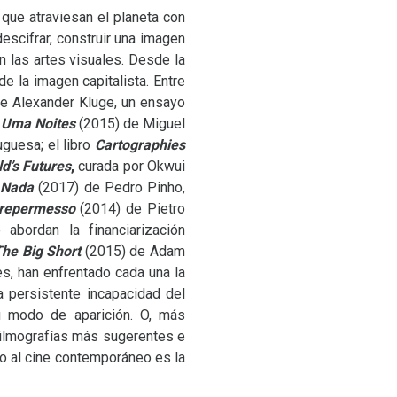
que atraviesan el planeta con
escifrar, construir una imagen
n las artes visuales. Desde la
e la imagen capitalista. Entre
e Alexander Kluge, un ensayo
 Uma Noites
(2015) de Miguel
uguesa; el libro
Cartographies
ld’s Futures
,
curada por Okwui
 Nada
(2017) de Pedro Pinho,
repermesso
(2014) de Pietro
bordan la financiarización
he Big Short
(2015) de Adam
s, han enfrentado cada una la
 persistente incapacidad del
su modo de aparición. O, más
 filmografías más sugerentes e
o al cine contemporáneo es la