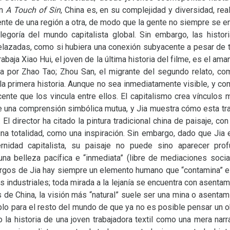
En
A Touch of Sin
, China es, en su complejidad y diversidad, rea
e de una región a otra, de modo que la gente no siempre se ent
legoría del mundo capitalista global. Sin embargo, las histor
elazadas, como si hubiera una conexión subyacente a pesar de t
baja Xiao Hui, el joven de la última historia del filme, es el ama
da por Zhao Tao; Zhou San, el migrante del segundo relato, co
la primera historia. Aunque no sea inmediatamente visible, y co
cente que los vincula entre ellos. El capitalismo crea vínculos 
re una comprensión simbólica mutua, y Jia muestra cómo esta tr
El director ha citado la pintura tradicional china de paisaje, co
na totalidad, como una inspiración. Sin embargo, dado que Jia 
rnidad capitalista, su paisaje no puede sino aparecer prof
na belleza pacífica e “inmediata” (libre de mediaciones soci
argos de Jia hay siempre un elemento humano que “contamina” el 
s industriales; toda mirada a la lejanía se encuentra con asenta
de China, la visión más “natural” suele ser una mina o asentami
plo para el resto del mundo de que ya no es posible pensar un o
 la historia de una joven trabajadora textil como una mera narrat