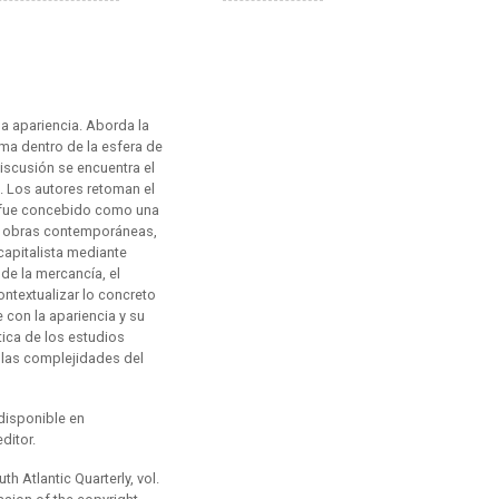
 la apariencia. Aborda la
rma dentro de la esfera de
discusión se encuentra el
. Los autores retoman el
e fue concebido como una
 a obras contemporáneas,
capitalista mediante
de la mercancía, el
ontextualizar lo concreto
con la apariencia y su
tica de los estudios
r las complejidades del
disponible en
ditor.
th Atlantic Quarterly,
vol.