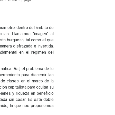
sion of the copyright
simetría dentro del ámbito de
encias. Llamamos “imagen” al
ista burguesa, tal como el que
manera disfrazada e invertida,
ndamental en el régimen del
ática. Así, el problema de lo
erramienta para discernir las
de clases, en el marco de la
ón capitalista para ocultar su
bienes y riqueza en beneficio
tada sin cesar. Es esta doble
rimido, la que nos proponemos