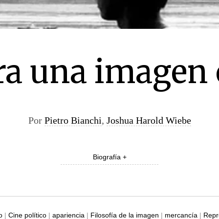
ra una imagen c
Por
Pietro Bianchi
,
Joshua Harold Wiebe
Biografía +
o
|
Cine político
|
apariencia
|
Filosofía de la imagen
|
mercancía
|
Repr