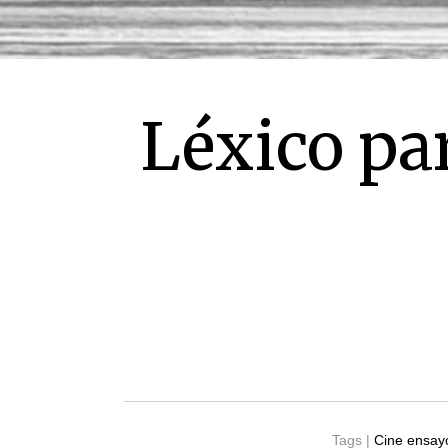
Léxico pa
Tags |
Cine ensay