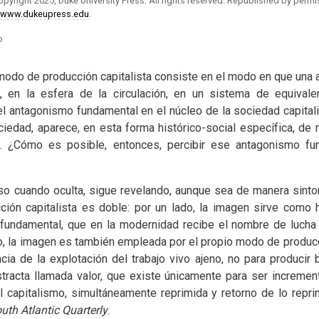
Copyright 2025, Duke University Press. All rights reserved. Republished
by permis
www.dukeupress.edu
.
o
modo de producción capitalista consiste en el modo en que una a
, en la esfera de la circulación, en un sistema de equival
el antagonismo fundamental en el núcleo de la sociedad capital
iedad, aparece, en esta forma histórico-social específica, de 
. ¿Cómo es posible, entonces, percibir ese antagonismo fu
uso cuando oculta, sigue revelando, aunque sea de manera sintom
ión capitalista es doble: por un lado, la imagen sirve como h
fundamental, que en la modernidad recibe el nombre de lucha 
o, la imagen es también empleada por el propio modo de producci
cia de la explotación del trabajo vivo ajeno, no para producir 
tracta llamada valor, que existe únicamente para ser incremen
l capitalismo, simultáneamente reprimida y retorno de lo rep
uth Atlantic Quarterly
.