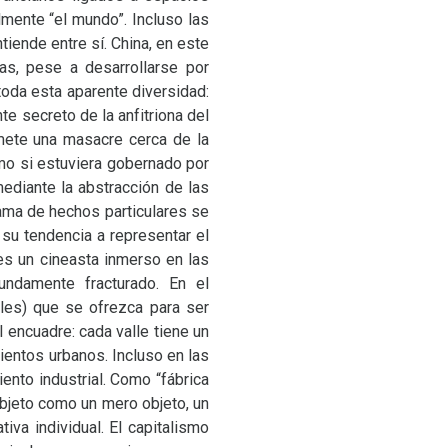
lmente “el mundo”. Incluso las
iende entre sí. China, en este
ias, pese a desarrollarse por
oda esta aparente diversidad:
nte secreto de la anfitriona del
mete una masacre cerca de la
mo si estuviera gobernado por
mediante la abstracción de las
ama de hechos particulares se
n su tendencia a representar el
es un cineasta inmerso en las
undamente fracturado. En el
ales) que se ofrezca para ser
encuadre: cada valle tiene un
mientos urbanos. Incluso en las
ento industrial. Como “fábrica
bjeto como un mero objeto, un
iva individual. El capitalismo