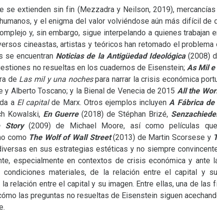
e se extienden sin fin (Mezzadra y Neilson, 2019), mercancías 
humanos, y el enigma del valor volviéndose aún más difícil de d
mplejo y, sin embargo, sigue interpelando a quienes trabajan e
ersos cineastas, artistas y teóricos han retomado el problema d
s se encuentran
Noticias de la Antigüedad Ideológica
(2008) d
cuestiones no resueltas en los cuadernos de Eisenstein;
As Mil e
ura de
Las mil y una noches
para narrar la crisis económica port
e y Alberto Toscano; y la Bienal de Venecia de 2015
All the Wor
ada a
El capital
de Marx. Otros ejemplos incluyen
A Fábrica de
h Kowalski,
En Guerre
(2018) de Stéphan Brizé,
Senzachiede
 Story
(2009) de Michael Moore, así como películas que a
smo como
The Wolf of Wall Street
(2013) de Martin Scorsese y
T
iversas en sus estrategias estéticas y no siempre convincente
te, especialmente en contextos de crisis económica y ante la
s condiciones materiales, de la relación entre el capital y 
la relación entre el capital y su imagen. Entre ellas, una de las
 cómo las preguntas no resueltas de Eisenstein siguen acechand
e.