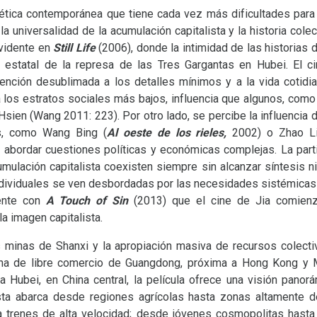
ética contemporánea que tiene cada vez más dificultades para e
 la universalidad de la acumulación capitalista y la historia colec
evidente en
Still Life
(2006), donde la intimidad de las historias 
a estatal de la represa de las Tres Gargantas en Hubei. El c
atención desublimada a los detalles mínimos y a la vida cotid
los estratos sociales más bajos, influencia que algunos, como 
sien (Wang 2011: 223). Por otro lado, se percibe la influencia d
os, como Wang Bing (
Al oeste de los rieles,
2002) o Zhao L
 abordar cuestiones políticas y económicas complejas. La partic
mulación capitalista coexisten siempre sin alcanzar síntesis ni
dividuales se ven desbordadas por las necesidades sistémicas en
ente con
A Touch of Sin
(2013) que el cine de Jia comien
a imagen capitalista.
s minas de Shanxi y la apropiación masiva de recursos colecti
ona de libre comercio de Guangdong, próxima a Hong Kong y 
 Hubei, en China central, la película ofrece una visión panorá
sta abarca desde regiones agrícolas hasta zonas altamente de
a trenes de alta velocidad; desde jóvenes cosmopolitas hasta