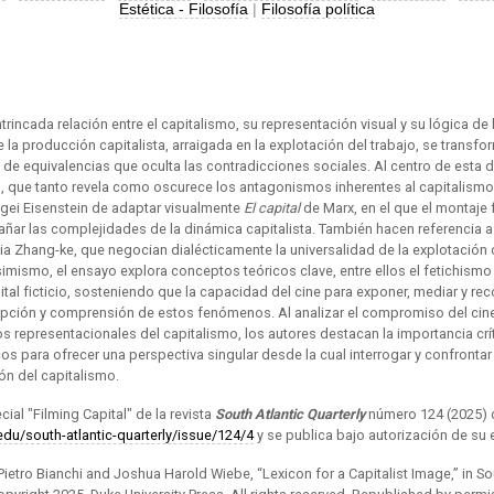
Estética - Filosofía
|
Filosofía política
ntrincada relación entre el capitalismo, su representación visual y su lógica de
la producción capitalista, arraigada en la explotación del trabajo, se transfo
 de equivalencias que oculta las contradicciones sociales. Al centro de esta 
, que tanto revela como oscurece los antagonismos inherentes al capitalismo
rgei Eisenstein de adaptar visualmente
El capital
de Marx, en el que el montaj
añar las complejidades de la dinámica capitalista. También hacen referencia
ia Zhang-ke, que negocian dialécticamente la universalidad de la explotación 
simismo, el ensayo explora conceptos teóricos clave, entre ellos el fetichismo 
pital ficticio, sosteniendo que la capacidad del cine para exponer, mediar y rec
pción y comprensión de estos fenómenos. Al analizar el compromiso del cine 
os representacionales del capitalismo, los autores destacan la importancia crí
os para ofrecer una perspectiva singular desde la cual interrogar y confronta
n del capitalismo.
cial "Filming Capital" de la revista
South Atlantic Quarterly
número 124 (2025) 
edu/south-atlantic-quarterly/issue/124/4
y se publica bajo autorización de su e
ietro Bianchi and Joshua Harold Wiebe, “Lexicon for a Capitalist Image,” in Sou