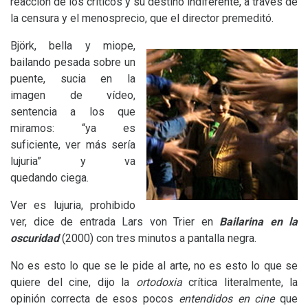
reacción de los críticos y su destino indiferente, a través de
la censura y el menosprecio, que el director premeditó.
Björk, bella y miope,
bailando pesada sobre un
puente, sucia en la
imagen de vídeo,
sentencia a los que
miramos: “ya es
suficiente, ver más sería
lujuria” y va
quedando ciega.
Ver es lujuria, prohibido
ver, dice de entrada Lars von Trier en
Bailarina en la
oscuridad
(2000) con tres minutos a pantalla negra.
No es esto lo que se le pide al arte, no es esto lo que se
quiere del cine, dijo la
ortodoxia
crítica literalmente, la
opinión correcta de esos pocos
entendidos en cine
que