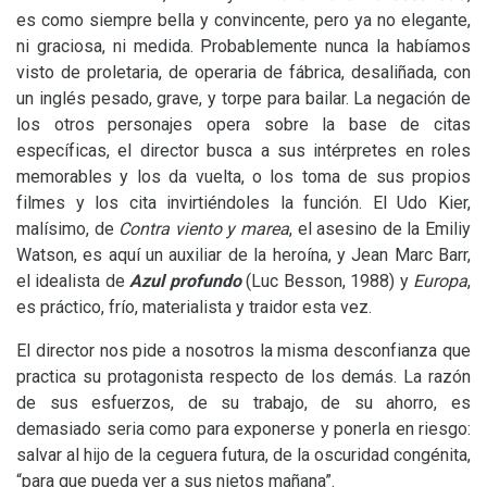
es como siempre bella y convincente, pero ya no elegante,
ni graciosa, ni medida. Probablemente nunca la habíamos
visto de proletaria, de operaria de fábrica, desaliñada, con
un inglés pesado, grave, y torpe para bailar. La negación de
los otros personajes opera sobre la base de citas
específicas, el director busca a sus intérpretes en roles
memorables y los da vuelta, o los toma de sus propios
filmes y los cita invirtiéndoles la función. El Udo Kier,
malísimo, de
Contra viento y marea
, el asesino de la Emiliy
Watson, es aquí un auxiliar de la heroína, y Jean Marc Barr,
el idealista de
Azul profundo
(Luc Besson, 1988) y
Europa
,
es práctico, frío, materialista y traidor esta vez.
El director nos pide a nosotros la misma desconfianza que
practica su protagonista respecto de los demás. La razón
de sus esfuerzos, de su trabajo, de su ahorro, es
demasiado seria como para exponerse y ponerla en riesgo:
salvar al hijo de la ceguera futura, de la oscuridad congénita,
“para que pueda ver a sus nietos mañana”.