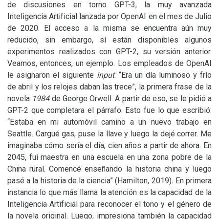
de discusiones en torno
GPT
-3, la muy avanzada
Inteligencia Artificial lanzada por OpenAI en el mes de Julio
de 2020. El acceso a la misma se encuentra aún muy
reducido, sin embargo, sí están disponibles algunos
experimentos realizados con
GPT
-2, su versión anterior.
Veamos, entonces, un ejemplo. Los empleados de OpenAI
le asignaron el siguiente
input
: “Era un día luminoso y frío
de abril y los relojes daban las trece”, la primera frase de la
novela
1984
de George Orwell. A partir de eso, se le pidió a
GPT
-2 que completara el párrafo. Esto fue lo que escribió:
“Estaba en mi automóvil camino a un nuevo trabajo en
Seattle. Cargué gas, puse la llave y luego la dejé correr. Me
imaginaba cómo sería el día, cien años a partir de ahora. En
2045, fui maestra en una escuela en una zona pobre de la
China rural. Comencé enseñando la historia china y luego
pasé a la historia de la ciencia” (Hamilton, 2019)
.
En primera
instancia lo que más llama la atención es la capacidad de la
Inteligencia Artificial para reconocer el tono y el género de
la novela original. Luego, impresiona también la capacidad