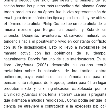
primera década del siglo que llevaría la bandera de su
nación hasta los puntos más recónditos del planeta. Como
todos, producto de su época, fue la viva representación de
esa figura decimonónica tan típica para la cual hoy se utiliza
el término naturalista. Philip Gosse fue un naturalista de la
misma manera que Borges un escritor y Kubrick un
cineasta. Dibujante, aventurero, observador natural, su
tendencia hacia el positivismo vivió en constante conflicto
con su fe inclaudicable. Esto lo llevó a involucrarse de
manera activa con las polémicas de su tiempo,
naturalmente, Darwin fue uno de sus interlocutores. En su
libro
Omphalos
(2003) desarrolló su curiosa teoría
metafísica sobre la naturaleza de los fósiles: estos
polímeros, cuya existencia tan incómoda era para el
pensamiento religioso de la época, tenían, para él, un lugar
predeterminado y una significación establecida por la
Divinidad. ¿Cuántos años tenía la tierra? Esa era la pregunta
que alarmaba a muchos religiosos. ¿Cómo podía ser que la
ciencia se atreviera a contradecir a la exégesis bíblica?