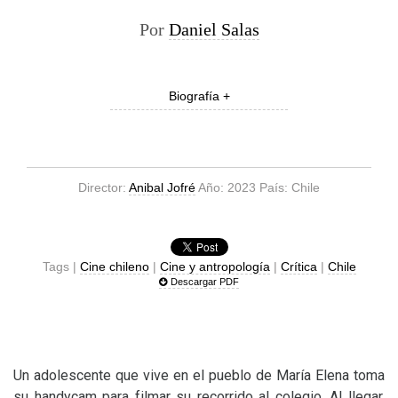
Por
Daniel Salas
Biografía +
Director:
Anibal Jofré
Año: 2023 País: Chile
Tags |
Cine chileno
|
Cine y antropología
|
Crítica
|
Chile
Descargar PDF
Un adolescente que vive en el pueblo de María Elena toma
su handycam para filmar su recorrido al colegio. Al llegar,