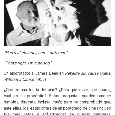
“He’s real abstract, he’s … different.”
“That’s right. I’m cute, too.”
Un alborotador a James Dean en
Rebelde sin causa
(
Rebel
Without a Cause
, 1955)
¿Qué es una teoría del cine? ¿Para qué sirve, qué abarca,
cuál es su propósito? Estas preguntas pueden parecer
simples, directas, incluso
naifs
, pero he comprobado que,
ante ellas, los estudiantes de un postgrado de cine (incluso
los más listos y sofisticados) se quedan perplejos.