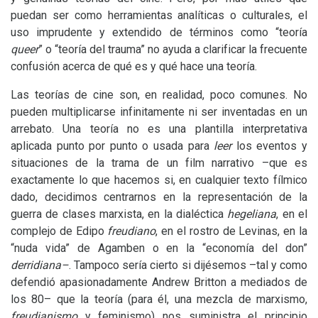
puedan ser como herramientas analíticas o culturales, el
uso imprudente y extendido de términos como “teoría
queer
” o “teoría del trauma” no ayuda a clarificar la frecuente
confusión acerca de qué es y qué hace una teoría.
Las teorías de cine son, en realidad, poco comunes. No
pueden multiplicarse infinitamente ni ser inventadas en un
arrebato. Una teoría no es una plantilla interpretativa
aplicada punto por punto o usada para
leer
los eventos y
situaciones de la trama de un film narrativo –que es
exactamente lo que hacemos si, en cualquier texto fílmico
dado, decidimos centrarnos en la representación de la
guerra de clases marxista, en la dialéctica
hegeliana
, en el
complejo de Edipo
freudiano
, en el rostro de Levinas, en la
“nuda vida” de Agamben o en la “economía del don”
derridiana–
. Tampoco sería cierto si dijésemos –tal y como
defendió apasionadamente Andrew Britton a mediados de
los 80– que la teoría (para él, una mezcla de marxismo,
freudianismo
y feminismo) nos suministra el principio