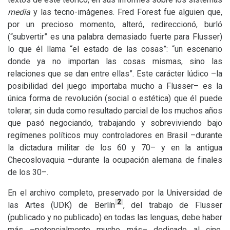
media
y las tecno-imágenes. Fred Forest fue alguien que,
por un precioso momento, alteró, redireccionó, burló
(“subvertir” es una palabra demasiado fuerte para Flusser)
lo que él llama “el estado de las cosas”: “un escenario
donde ya no importan las cosas mismas, sino las
relaciones que se dan entre ellas”. Este carácter lúdico –la
posibilidad del juego importaba mucho a Flusser– es la
única forma de revolución (social o estética) que él puede
tolerar, sin duda como resultado parcial de los muchos años
que pasó negociando, trabajando y sobreviviendo bajo
regímenes políticos muy controladores en Brasil –durante
la dictadura militar de los 60 y 70– y en la antigua
Checoslovaquia –durante la ocupación alemana de finales
de los 30–.
En el archivo completo, preservado por la Universidad de
2
las Artes (
UDK
) de Berlín
,
del trabajo de Flusser
(publicado y no publicado) en todas las lenguas, debe haber
más –potencialmente mucho más– dedicado al cine.