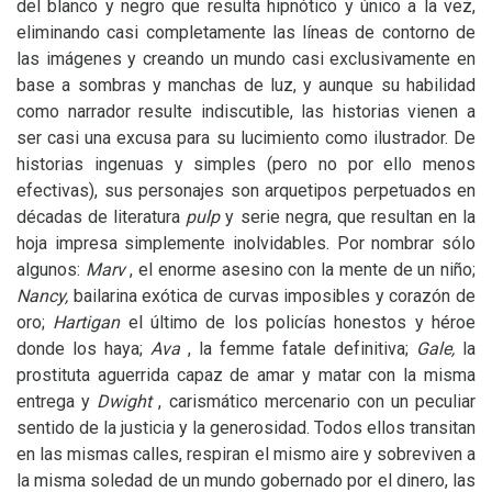
del blanco y negro que resulta hipnótico y único a la vez,
eliminando casi completamente las líneas de contorno de
las imágenes y creando un mundo casi exclusivamente en
base a sombras y manchas de luz, y aunque su habilidad
como narrador resulte indiscutible, las historias vienen a
ser casi una excusa para su lucimiento como ilustrador. De
historias ingenuas y simples (pero no por ello menos
efectivas), sus personajes son arquetipos perpetuados en
décadas de literatura
pulp
y serie negra, que resultan en la
hoja impresa simplemente inolvidables. Por nombrar sólo
algunos:
Marv
, el enorme asesino con la mente de un niño;
Nancy,
bailarina exótica de curvas imposibles y corazón de
oro;
Hartigan
el último de los policías honestos y héroe
donde los haya;
Ava
, la femme fatale definitiva;
Gale,
la
prostituta aguerrida capaz de amar y matar con la misma
entrega y
Dwight
, carismático mercenario con un peculiar
sentido de la justicia y la generosidad. Todos ellos transitan
en las mismas calles, respiran el mismo aire y sobreviven a
la misma soledad de un mundo gobernado por el dinero, las