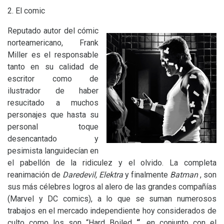
2. El comic
Reputado autor del cómic
norteamericano, Frank
Miller es el responsable
tanto en su calidad de
escritor como de
ilustrador de haber
resucitado a muchos
personajes que hasta su
personal toque
desencantado y
pesimista languidecían en
el pabellón de la ridiculez y el olvido. La completa
reanimación de
Daredevil, Elektra
y finalmente
Batman
, son
sus más célebres logros al alero de las grandes compañías
(Marvel y
DC
comics), a lo que se suman numerosos
trabajos en el mercado independiente hoy considerados de
culto como los son “Hard Boiled
“,
en conjunto con el