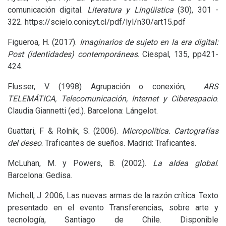
comunicación digital.
Literatura y Lingüistica
(30), 301 -
322. https://scielo.conicyt.cl/pdf/lyl/n30/art15.pdf
Figueroa, H. (2017).
Imaginarios de sujeto en la era digital:
Post (identidades) contemporáneas
. Ciespal, 135, pp421-
424.
Flusser, V. (1998) Agrupación o conexión,
ARS
TELEM
Á
TICA
, Telecomunicación, Internet y Ciberespacio
.
Claudia Giannetti (ed.). Barcelona: Lángelot.
Guattari, F
&
Rolnik, S. (2006).
Micropolítica. Cartografías
del deseo
. Traficantes de sueños. Madrid: Traficantes.
McLuhan, M. y Powers, B. (2002).
La aldea global
.
Barcelona: Gedisa.
Michell, J. 2006, Las nuevas armas de la razón crítica. Texto
presentado en el evento Transferencias, sobre arte y
tecnología, Santiago de Chile. Disponible