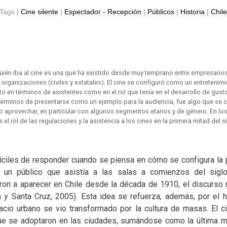
Tags |
Cine silente
|
Espectador - Recepción
|
Públicos
|
Historia
|
Chil
uién iba al cine es una que ha existido desde muy temprano entre empresario
 organizaciones (civiles y estatales). El cine se configuró como un entretenim
to en términos de asistentes como en el rol que tenía en el desarrollo de gusto
 términos de presentarse como un ejemplo para la audiencia, fue algo que s
o aprovechar, en particular con algunos segmentos etarios y de género. En lo
e el rol de las regulaciones y la asistencia a los cines en la primera mitad del s
ciles de responder cuando se piensa en cómo se configura la pr
 un público que asistía a las salas a comienzos del sig
on a aparecer en Chile desde la década de 1910, el discurso
 y Santa Cruz, 2005). Esta idea se refuerza, además, por el 
cio urbano se vio transformado por la cultura de masas. El c
ue se adoptaron en las ciudades, sumándose como la última ma