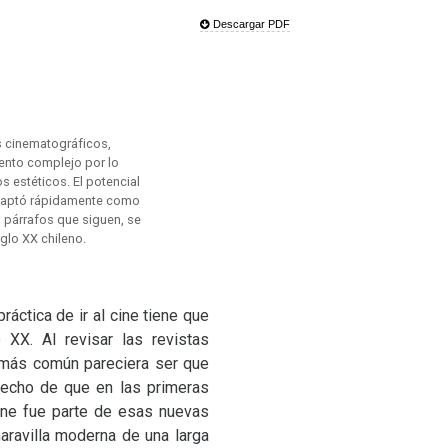
e
Descargar PDF
s cinematográficos,
iento complejo por lo
s estéticos. El potencial
e captó rápidamente como
s párrafos que siguen, se
iglo XX chileno.
áctica de ir al cine tiene que
lo
XX
. Al revisar las revistas
 más común pareciera ser que
hecho de que en las primeras
ine fue parte de esas nuevas
ravilla moderna de una larga