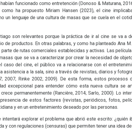
ue habían funcionado como entretención (Donoso
&
Maturana, 2016
al como ha propuesto Miriam Hansen (2023), el cine implicab
mo un lenguaje de una cultura de masas que se cuela en el coti
ago son relevantes porque la práctica de ir al cine se va a d
io de productos. En otras palabras, y como ha planteado Ana M. 
o parte de rutas comerciales establecidas y activas. Las película
 masas que se va a caracterizar por crear la necesidad de obje
 el caso del cine, el público va a relacionarse con el entretenim
a asistencia a la sala, sino a través de revistas, diarios y fotog
7; 2007; Rinke 2002; 2009). De esta forma, estos procesos d
ad excepcional para entender cómo esta nueva cultura se a
y crece permanentemente (Rancière, 2014; Sarlo, 2000). Lo inter
presencia de estos factores (revistas, periódicos, fotos, pelícu
tidiana y en un entretenimiento deseado por las personas.
intentará explorar el problema que abrió este escrito: ¿quién ib
ada y con regulaciones (censuras) que permiten tener una idea de 