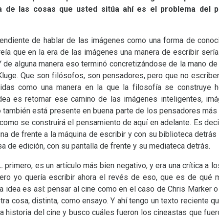
 de las cosas que usted sitúa ahí es el problema del 
endiente de hablar de las imágenes como una forma de conoc
eía que en la era de las imágenes una manera de escribir sería 
Y de alguna manera eso terminó concretizándose de la mano de
luge. Que son filósofos, son pensadores, pero que no escriben l
didas como una manera en la que la filosofía se construye 
dea es retomar ese camino de las imágenes inteligentes, im
o también está presente en buena parte de los pensadores más 
 como se construirá el pensamiento de aquí en adelante. Es deci
a de frente a la máquina de escribir y con su biblioteca detrás 
 de edición, con su pantalla de frente y su mediateca detrás.
…
primero, es un artículo más bien negativo, y era una crítica a 
 Pero yo quería escribir ahora el revés de eso, que es de qué
 La idea es así: pensar al cine como en el caso de Chris Marker
tra cosa, distinta, como ensayo. Y ahí tengo un texto reciente q
la historia del cine y busco cuáles fueron los cineastas que fuer