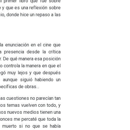
i primer libro que fue sobre
a
y que es una reflexión sobre
cio, donde hice un repaso a las
a enunciación en el cine que
 presencia desde la crítica
or. De qué manera esa posición
o controla la manera en que el
llegó muy lejos y que después
o aunque siguió habiendo un
pecíficas de obras…
as cuestiones no parecían tan
tos temas vuelven con todo, y
esos nuevos medios tienen una
ntonces me percaté que toda la
a muerto si no que se había