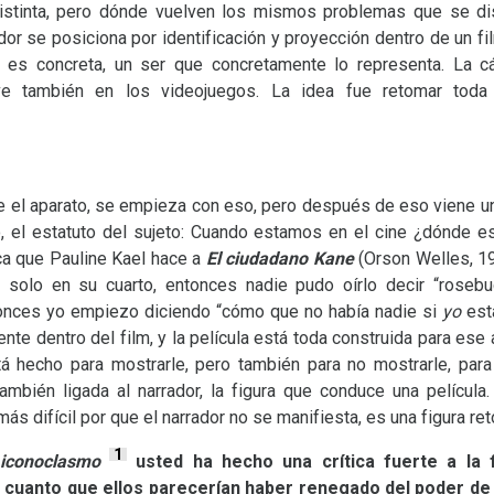
istinta, pero dónde vuelven los mismos problemas que se dis
r se posiciona por identificación y proyección dentro de un fil
ión es concreta, un ser que concretamente lo representa. La 
lve también en los videojuegos. La idea fue retomar toda
 el aparato, se empieza con eso, pero después de eso viene un
, el estatuto del sujeto: Cuando estamos en el cine ¿dónde 
ica que Pauline Kael hace a
El ciudadano Kane
(Orson Welles, 19
olo en su cuarto, entonces nadie pudo oírlo decir “rosebud
Entonces yo empiezo diciendo “cómo que no había nadie si
yo
esta
ente dentro del film, y la película está toda construida para ese
á hecho para mostrarle, pero también para no mostrarle, para
ambién ligada al narrador, la figura que conduce una película. 
 más difícil por que el narrador no se manifiesta, es una figura re
1
 iconoclasmo
usted ha hecho una crí
tica fuerte a la 
cuanto que ellos parecerían haber renegado del poder de