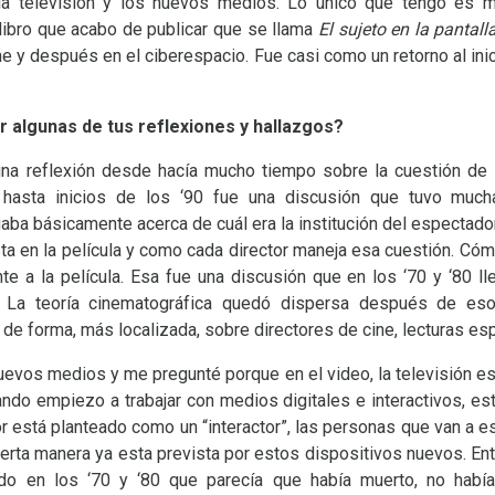
 la televisión y los nuevos medios. Lo único que tengo es m
 libro que acabo de publicar que se llama
El sujeto en la pantall
ine y después en el ciberespacio. Fue casi como un retorno al ini
r algunas de tus reflexiones y hallazgos?
na reflexión desde hacía mucho tiempo sobre la cuestión de l
hasta inicios de los ‘90 fue una discusión que tuvo mucha
ogaba básicamente acerca de cuál era la institución del espectad
ta en la película y como cada director maneja esa cuestión. Cóm
te a la película. Esa fue una discusión que en los ‘70 y ‘80 
 La teoría cinematográfica quedó dispersa después de es
de forma, más localizada, sobre directores de cine, lecturas es
uevos medios y me pregunté porque en el video, la televisión es
ndo empiezo a trabajar con medios digitales e interactivos, es
or está planteado como un “interactor”, las personas que van a 
ierta manera ya esta prevista por estos dispositivos nuevos. E
ido en los ‘70 y ‘80 que parecía que había muerto, no habí