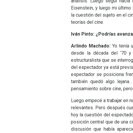
análisis. Luego seguí hacia
Eisenstein, y luego mi último
la cuestión del sujeto en el c
teorías del cine.
Iván Pinto: ¿Podrías avanza
Arlindo Machado:
Yo tenía u
desde la década del ‘70 y 
estructuralista que se interr
del espectador ya está previs
espectador se posiciona fren
también quedó algo lejana…
pensamiento sobre cine, pero 
Luego empecé a trabajar en n
relevantes. Pero después cua
hoy la cuestión del espectad
posición central que de una c
discusión que había aparec