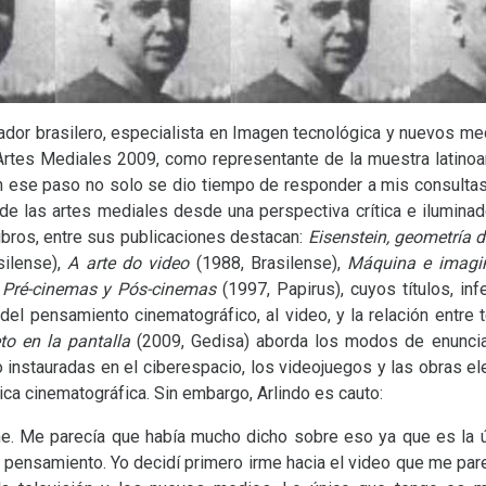
gador brasilero, especialista en Imagen tecnológica y nuevos me
 Artes Mediales 2009, como representante de la muestra latinoa
en ese paso no solo se dio tiempo de responder a mis consultas
 de las artes mediales desde una perspectiva crítica e iluminad
libros, entre sus publicaciones destacan:
Eisenstein, geometría 
silense),
A arte do video
(1988, Brasilense),
M
áquina e imagin
,
Pré-cinemas y Pós-cinemas
(1997, Papirus), cuyos títulos, inf
l pensamiento cinematográfico, al video, y la relación entre t
eto en la pantalla
(2009, Gedisa) aborda los modos de enuncia
 instauradas en el ciberespacio, los videojuegos y las obras el
ica cinematográfica. Sin embargo, Arlindo es cauto:
ne. Me parecía que había mucho dicho sobre eso ya que es la ú
 y pensamiento. Yo decidí primero irme hacia el video que me par