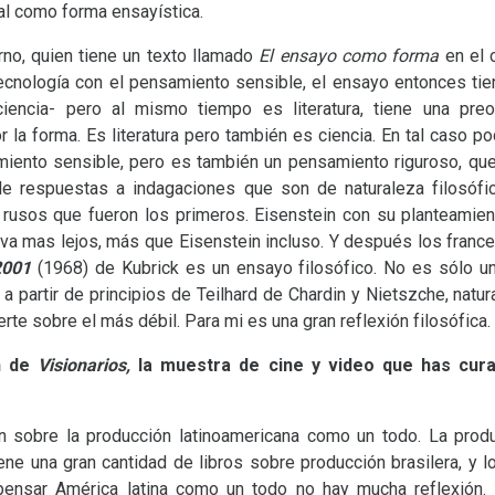
ual como forma ensayística.
no, quien tiene un texto llamado
El ensayo como forma
en el 
 tecnología con el pensamiento sensible, el ensayo entonces tie
encia- pero al mismo tiempo es literatura, tiene una preoc
or la forma. Es literatura pero también es ciencia. En tal caso
miento sensible, pero es también un pensamiento riguroso, que 
 respuestas a indagaciones que son de naturaleza filosófica
rusos que fueron los primeros. Eisenstein con su planteamien
 va mas lejos, más que Eisenstein incluso. Y después los france
2001
(1968) de Kubrick es un ensayo filosófico. No es sólo una
a partir de principios de Teilhard de Chardin y Nietszche, natur
rte sobre el más débil. Para mi es una gran reflexión filosófica.
ón de
Visionarios,
la muestra de cine y video que has cura
n sobre la producción latinoamericana como un todo. La pro
iene una gran cantidad de libros sobre producción brasilera, y
 pensar América latina como un todo no hay mucha reflexión.