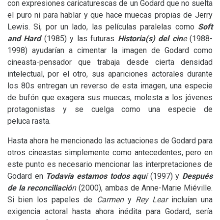
con expresiones caricaturescas de un Godard que no suelta
el puro ni para hablar y que hace muecas propias de Jerry
Lewis. Si, por un lado, las películas paralelas como
Soft
and Hard
(1985) y las futuras
Historia(s) del cin
e
(1988-
1998) ayudarían a cimentar la imagen de Godard como
cineasta-pensador que trabaja desde cierta densidad
intelectual, por el otro, sus apariciones actorales durante
los 80s entregan un reverso de esta imagen, una especie
de bufón que exagera sus muecas, molesta a los jóvenes
protagonistas y se cuelga como una especie de
peluca rasta.
Hasta ahora he mencionado las actuaciones de Godard para
otros cineastas simplemente como antecedentes, pero en
este punto es necesario mencionar las interpretaciones de
Godard en
Todavía estamos todos aqu
í
(1997) y
Después
de la reconciliació
n
(2000), ambas de Anne-Marie Miéville.
Si bien los papeles de
Carmen
y
Rey Lear
incluían una
exigencia actoral hasta ahora inédita para Godard, sería