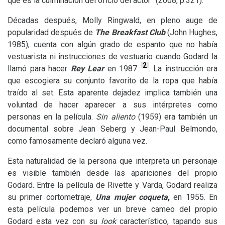
que es la culminación del oficio del actor” (2008, p.321).
Décadas después, Molly Ringwald, en pleno auge de
popularidad después de
The Breakfast Club
(John Hughes,
1985), cuenta con algún grado de espanto que no había
vestuarista ni instrucciones de vestuario cuando Godard la
2
llamó para hacer
Rey Lear
en 1987
. La instrucción era
que escogiera su conjunto favorito de la ropa que había
traído al set. Esta aparente dejadez implica también una
voluntad de hacer aparecer a sus intérpretes como
personas en la película.
Sin aliento
(1959) era también un
documental sobre Jean Seberg y Jean-Paul Belmondo,
como famosamente declaró alguna vez.
Esta naturalidad de la persona que interpreta un personaje
es visible también desde las apariciones del propio
Godard. Entre la película de Rivette y Varda, Godard realiza
su primer cortometraje,
Una mujer coqueta
,
en 1955. En
esta película podemos ver un breve cameo del propio
Godard esta vez con su
look
característico, tapando sus