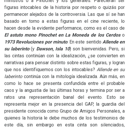
ministros o a Pinochet y los generales. Parecieran ser
figuras intocables de la historia por respeto o quizás por
permanecer alejados de la controversia. Las que sí se han
basado en torno a estas figuras en el cine reciente, lo
hacen desde la evidente performance, como es el caso de
E
l astuto mono Pinochet en
La Moneda de los Cerdos
o
1973 Revoluciones por minuto
. En este sentido
Allende en
su laberinto
(y
Dawson, Isla 10
) son bienvenidas. Pero, si
las cintas continúan con la idealización, ¿se convierten en
narrativas para pensar distinto sobre estas figuras, y logran
que nos identifiquemos con los intocables?
Allende en su
laberinto
continúa con la mitología idealizada. Aún más, en
como lo hace se presenta confundida entre el probable
caos y la angustia de las últimas horas y termina por ser a
ratos una representación banal del evento. Esto se
representa mejor en la presencia del
GAP
, la guardia del
presidente conocida como Grupo de Amigos Personales, a
quienes la historia le debe muchos de los testimonios de
este día, sin embargo en esta cinta son silenciados,