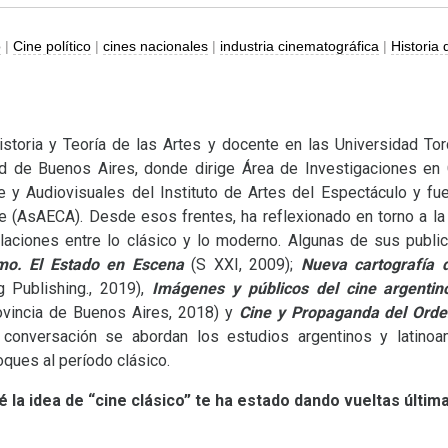
o
|
Cine político
|
cines nacionales
|
industria cinematográfica
|
Historia 
istoria y Teoría de las Artes y docente en las Universidad Tor
dad de Buenos Aires, donde dirige Área de Investigaciones en 
 y Audiovisuales del Instituto de Artes del Espectáculo y fu
 (AsAECA). Desde esos frentes, ha reflexionado en torno a la h
relaciones entre lo clásico y lo moderno. Algunas de sus publ
mo. El Estado en Escena
(S
XXI
, 2009);
Nueva cartografía d
 Publishing., 2019),
Imágenes y públicos del cine argentin
ovincia de Buenos Aires, 2018) y
Cine y Propaganda del Orde
conversación se abordan los estudios argentinos y latinoa
ques al período clásico.
 la idea de “cine clásico” te ha estado dando vueltas últi