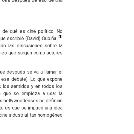
 y otra después de eso de una
 de qué es cine político. No
1
que escribió (David) Oubiña
do las discusiones sobre la
venes que surgen como actores
ue después se va a llamar el
a ese debate). Lo que expone
s los sentidos y en todos los
en que se empieza a usar la
os hollywoodenses no definían
rto es que se impuso una idea
 cine industrial tan homogéneo