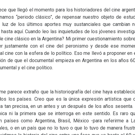
ce que llegó el momento para los historiadores del cine argenti
namos “periodo clásico”, de repensar nuestro objeto de estud
 la luz de los últimos aportes muy sustanciales que cambian n
 hasta aquí. Cuando leo las inquietudes de los jóvenes investi
 cine clásico en la Argentina? Mi primer cuestionamiento sobre
ver justamente con el cine del peronismo y desde ese mome
al cine con la esfera de lo político. Eso me llevó a proponer en 
ión de que el documental empieza en Argentina en los años 60
umental y el cine político.
me parece extraño que la historiografía del cine haya estableci
dos los países. Creo que es la única expresión artística que d
era tan precisa, en un antes y un después de los años sesenta
nica ni la primera que se interroga en este sentido. Es raro 
n países como Argentina, Brasil, México -para referirme a La
iales, o en un país que no lo tuvo o que lo tuvo de manera frustr