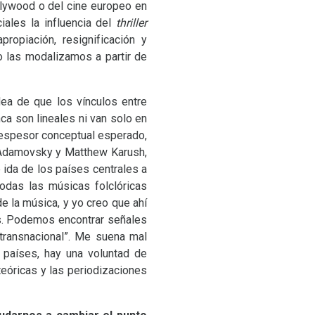
lywood o del cine europeo en
iales la influencia del
thriller
ropiación, resignificación y
 las modalizamos a partir de
dea de que los vínculos entre
a son lineales ni van solo en
el espesor conceptual esperado,
el Adamovsky y Matthew Karush,
 ida de los países centrales a
odas las músicas folclóricas
de la música, y yo creo que ahí
os. Podemos encontrar señales
“transnacional”. Me suena mal
 países, hay una voluntad de
teóricas y las periodizaciones