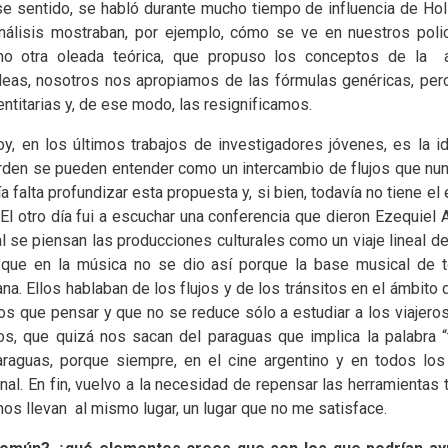
e sentido, se habló durante mucho tiempo de influencia de Hol
nálisis mostraban, por ejemplo, cómo se ve en nuestros polic
o otra oleada teórica, que propuso los conceptos de la ap
deas, nosotros nos apropiamos de las fórmulas genéricas, pero
dentitarias y, de ese modo, las resignificamos.
, en los últimos trabajos de investigadores jóvenes, es la i
orden se pueden entender como un intercambio de flujos que nunc
a falta profundizar esta propuesta y, si bien, todavía no tiene 
. El otro día fui a escuchar una conferencia que dieron Ezequi
 se piensan las producciones culturales como un viaje lineal de
o que en la música no se dio así porque la base musical de t
a. Ellos hablaban de los flujos y de los tránsitos en el ámbito 
s que pensar y que no se reduce sólo a estudiar a los viajer
os, que quizá nos sacan del paraguas que implica la palabra 
paraguas, porque siempre, en el cine argentino y en todos los
onal. En fin, vuelvo a la necesidad de repensar las herramientas 
s llevan al mismo lugar, un lugar que no me satisface.