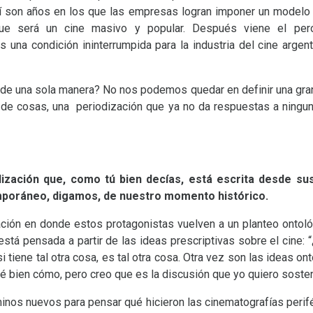
 sí son años en los que las empresas logran imponer un modelo n
ue será un cine masivo y popular. Después viene el pero
s una condición ininterrumpida para la industria del cine argen
 de una sola manera? No nos podemos quedar en definir una gran
o de cosas, una periodización que ya no da respuestas a ning
ización que, como tú bien decías, está escrita desde sus
mporáneo, digamos, de nuestro momento histórico.
ción en donde estos protagonistas vuelven a un planteo ontoló
está pensada a partir de las ideas prescriptivas sobre el cine: 
 si tiene tal otra cosa, es tal otra cosa. Otra vez son las ideas ont
sé bien cómo, pero creo que es la discusión que yo quiero sosten
minos nuevos para pensar qué hicieron las cinematografías perif