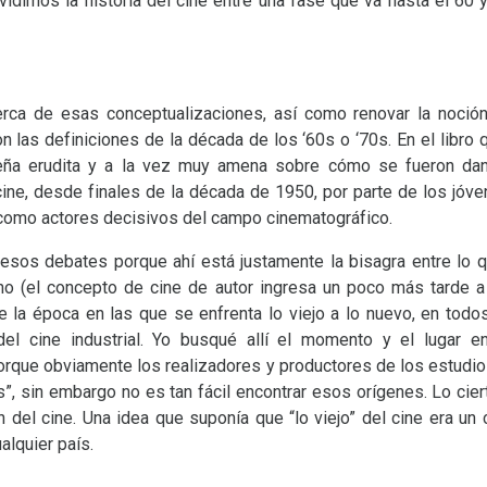
vidimos la historia del cine entre una fase que va hasta el 60
rca de esas conceptualizaciones, así como renovar la noción
las definiciones de la década de los ‘60s o ‘70s. En el libro 
eña erudita y a la vez muy amena sobre cómo se fueron dan
ine, desde finales de la década de 1950, por parte de los jó
n como actores decisivos del campo cinematográfico.
esos debates porque ahí está justamente la bisagra entre lo q
rno (el concepto de cine de autor ingresa un poco más tarde 
 la época en las que se enfrenta lo viejo a lo nuevo, en todo
del cine industrial. Yo busqué allí el momento y el lugar 
 porque obviamente los realizadores y productores de los estudi
”, sin embargo no es tan fácil encontrar esos orígenes. Lo cie
 del cine. Una idea que suponía que “lo viejo” del cine era un
alquier país.