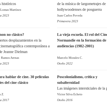
 históricos
de la música de largometrajes de 
hollywoodenses de posguerra
 Lomas Martínez
ra 2023
Juan Carlos Poveda
Primavera 2023
non no clásico?
La vieja escuela. El rol del Cin
iertos desplazamientos en la
Normandie en la formación de
 cinematográfica contemporánea a
audiencias (1982-2001)
de Jeanne Dielman
 Ramos Arenas
Marcelo Morales C.
ra 2023
Otoño 2022
ra hablar de cine. 30 películas
Poscolonialismo, crítica y
es del cine clásico
subalternidad
Las imágenes intersticiales de la 
a Z.
Víctor Silva Echeto
ra 2017
Otoño 2016