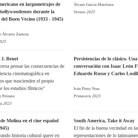
mericano en largometrajes de
Álvaro García Mateluna
 hollywoodenses durante la
Verano 2025
a del Buen Vecino (1933 - 1945)
o Álvarez Zamora
2025
 J. Benet
Persistencias de lo clásico. Una
eresa pensar las consecuencias de
conversación con Isaac León F
riencia cinematográfica en
Eduardo Russo y Carlos Losill
os que trascienden el propio
e los estudios fílmicos"
Iván Pinto Veas
z Peirano
Primavera 2023
ra 2023
de Molina en el cine español
South America, Take it Away
1945)
El fin de la buena vecindad en la
ando historia cultural queer en
representaciones de lo latinoame