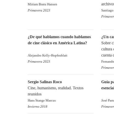
archivos
Miriam Bratu Hansen
Primavera 2023
Santiago
Primave
¿De qué hablamos cuando hablamos
¿Un ca
de cine clásico en América Latina?
Sobre c
cultura
cuenta 
Alejandro Kelly-Hopfenblatt
Primavera 2023
Fernando
Primave
Sergio Salinas Roco
Guía pa
Cine, humanismo, realidad. Textos
esencial
reunidos
Hans Stange Marcus
José Parr
Invierno 2018
Primave