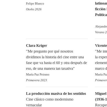
latinoa
Felipe Blanco
ficción
Otoño 2026
Polític
Alejandr
Verano 
Clara Kriger
Vicente
"Me pregunto por qué nosotros
"Me int
dividimos la historia del cine entre una
la expe
fase que va hasta el 60 y otra después de
element
eso, de una manera tan taxativa"
marco d
María Paz Peirano
María Pa
Primavera 2023
Primave
La producción masiva de los sentidos
Miguel 
Cine clásico como modernismo
(1936-
vernacular
Recuper