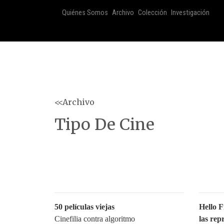
Quiénes Somos
Archivo
Colección
Investigación
<<Archivo
Tipo De Cine
50 películas viejas
Hello F
Cinefilia contra algoritmo
las rep