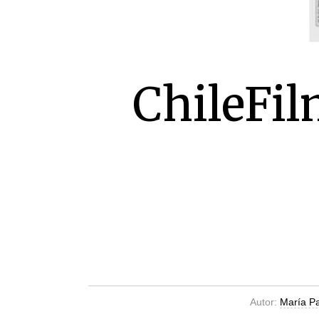
ChileFil
Autor:
María Pa