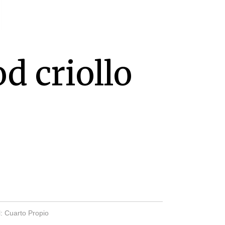
d criollo
l: Cuarto Propio