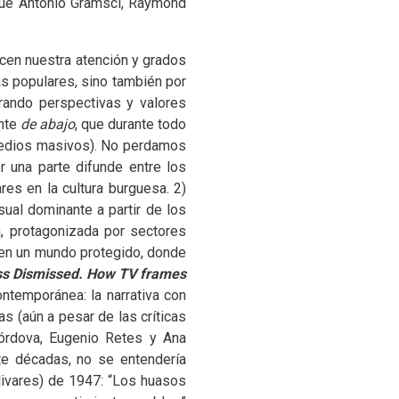
 que Antonio Gramsci, Raymond
ecen nuestra atención y grados
as populares, sino también por
rando perspectivas y valores
ente
de abajo
, que durante todo
 medios masivos). No perdamos
 una parte difunde entre los
es en la cultura burguesa. 2)
sual dominante a partir de los
a, protagonizada por sectores
uyen un mundo protegido, donde
ss Dismissed. How
TV
frames
ntemporánea: la narrativa con
s (aún a pesar de las críticas
órdova, Eugenio Retes y Ana
nte décadas, no se entendería
livares) de 1947: “Los huasos