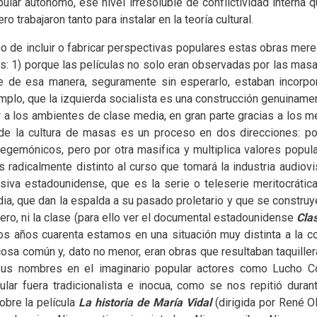
pular autónomo, ese nivel irresoluble de conflictividad interna
 trabajaron tanto para instalar en la teoría cultural.
o de incluir o fabricar perspectivas populares estas obras mer
s: 1) porque las películas no solo eran observadas por las mas
 de esa manera, seguramente sin esperarlo, estaban incorpo
plo, que la izquierda socialista es una construcción genuinam
 a los ambientes de clase media, en gran parte gracias a los
 de la cultura de masas es un proceso en dos direcciones: por
egemónicos, pero por otra masifica y multiplica valores popular
 radicalmente distinto al curso que tomará la industria audiovi
visiva estadounidense, que es la serie o teleserie meritocrátic
dia, que dan la espalda a su pasado proletario y que se constr
género, ni la clase (para ello ver el documental estadounidense
Cla
os años cuarenta estamos en una situación muy distinta a la co
osa común y, dato no menor, eran obras que resultaban taquillera
 sus nombres en el imaginario popular actores como Lucho C
lar fuera tradicionalista e inocua, como se nos repitió dura
obre la película
La historia de María Vidal
(dirigida por René O