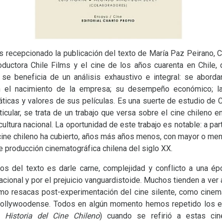
ecepcionado la publicación del texto de María Paz Peirano, Ca
uctora Chile Films y el cine de los años cuarenta en Chile, d
 se beneficia de un análisis exhaustivo e integral: se abordan
on el nacimiento de la empresa; su desempeño económico; la
máticas y valores de sus películas. Es una suerte de estudio de 
rticular, se trata de un trabajo que versa sobre el cine chileno 
ultura nacional. La oportunidad de este trabajo es notable: a pa
 cine chileno ha cubierto, años más años menos, con mayor o me
e producción cinematográfica chilena del siglo
XX
.
tos del texto es darle carne, complejidad y conflicto a una é
 nacional y por el prejuicio vanguardistoide. Muchos tienden a ve
omo resacas post-experimentación del cine silente, como cinem
 hollywoodense. Todos en algún momento hemos repetido los ep
su
Historia del Cine Chileno
) cuando se refirió a estas cin