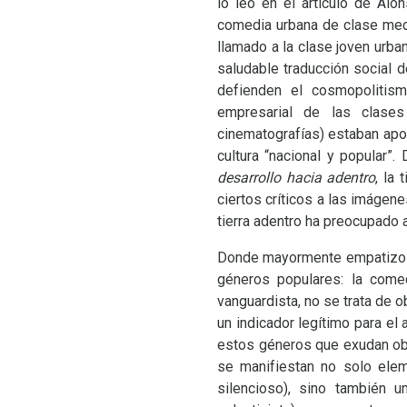
lo leo en el artículo de Alo
comedia urbana de clase medi
llamado a la clase joven urba
saludable traducción social 
defienden el cosmopolitism
empresarial de las clases
cinematografías) estaban apos
cultura “nacional y popular”
desarrollo hacia adentro
, la
ciertos críticos a las imágene
tierra adentro ha preocupado 
Donde mayormente empatizo co
géneros populares: la comed
vanguardista, no se trata de 
un indicador legítimo para el
estos géneros que exudan obe
se manifiestan no solo elem
silencioso), sino también u