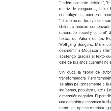
“endémicamente débiles”, “bod
matriz de vanguardia, la luz
constituye una suerte de nac
“el cine no es todavía un esp
chilenos habrían comenzado 
desarrollo social y cultural” d
textos de Valeria de los Rí
Wolfgang Bongers, María Jo
desmentir a Mouesca y afirma
sostengo, gracias al texto q
cine de los años cuarenta no e
Sin duda la teoría de auto
transformadora. Pero tambié
se alían peligrosamente a la 
indígenas, populares, etc.). 
dimensión negativa. El paradi
una decisión económica irrefle
tomó una opción estética igual