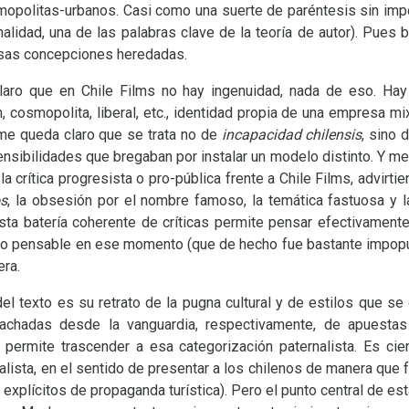
mopolitas-urbanos. Casi como una suerte de paréntesis sin imp
nalidad, una de las palabras clave de la teoría de autor). Pues 
sas concepciones heredadas.
claro que en Chile Films no hay ingenuidad, nada de eso. Hay 
, cosmopolita, liberal, etc., identidad propia de una empresa mix
me queda claro que se trata no de
incapacidad chilensis
, sino 
nsibilidades que bregaban por instalar un modelo distinto. Y me 
a crítica progresista o pro-pública frente a Chile Films, advirt
os
, la obsesión por el nombre famoso, la temática fastuosa y l
 Esta batería coherente de críticas permite pensar efectivamen
ico pensable en ese momento (que de hecho fue bastante impopul
era.
 texto es su retrato de la pugna cultural y de estilos que se d
Tachadas desde la vanguardia, respectivamente, de apuestas im
o permite trascender a esa categorización paternalista. Es cie
ialista, en el sentido de presentar a los chilenos de manera que
s explícitos de propaganda turística). Pero el punto central de est