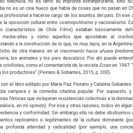
nso Machuca, no es tanto su impronta extranjerizante, sino s
a no es un cine hueco que habla de cosas que no pasan en Chil
na profesional a hacerse cargo de los asuntos del país. En ese s
de la oposición cultural entre cosmopolitismo y nacionalismo. 
o (característico de Chile Films) estaban básicamente defe
 media-altas y cómo aquellos que apostaban al criollism
tando a la construcción de lo que, no muy lejos, en la Argenti
. Dicho de otra manera: en
el crecimiento hacia afuera
predomina
 tierra, los animales y los pies descalzos. Por ahí puede ente
s criollistas, como el comentarista de la revista
Ecran
en 1947: “
a los productores” (Peirano
&
Gobantes, 2015, p. 200).
n el libro editado por María Paz Peirano y Catalina Gobantes e
ia campera y la comedia citadina popular. Por supuesto, y a
obras fílmicas que incluyeran resistencias colectivas a la domin
 análisis, en mi opinión). Por esa y otras razones, todos en a
diencia y conformidad. Sin embargo ello no debe obstruirnos u
entos replicantes o legitimantes de la cultura dominante (p
na profunda alteridad y radicalidad (por ejemplo, una conc