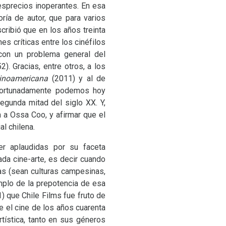
desprecios inoperantes. En esa
ría de autor, que para varios
ribió que en los años treinta
s críticas entre los cinéfilos
 con un problema general del
2). Gracias, entre otros, a los
atinoamericana
(2011) y al de
afortunadamente podemos hoy
segunda mitad del siglo
XX
. Y,
 a Ossa Coo, y afirmar que el
l chilena.
er aplaudidas por su faceta
a cine-arte, es decir cuando
yas (sean culturas campesinas,
emplo de la prepotencia de esa
) que Chile Films fue fruto de
ue el cine de los años cuarenta
artística, tanto en sus géneros