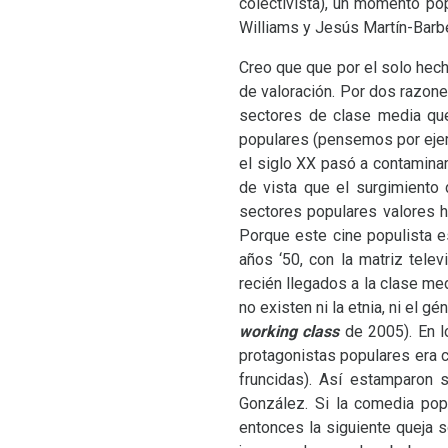
colectivista), un momento po
Williams y Jesús Martín-Barbero
Creo que que por el solo hech
de valoración. Por dos razone
sectores de clase media que
populares (pensemos por ejem
el siglo
XX
pasó a contaminar
de vista que el surgimiento
sectores populares valores h
Porque este cine populista es
años ‘50, con la matriz tele
recién llegados a la clase me
no existen ni la etnia, ni el 
working class
de 2005). En l
protagonistas populares era c
fruncidas). Así estamparon
González. Si la comedia popu
entonces la siguiente queja s