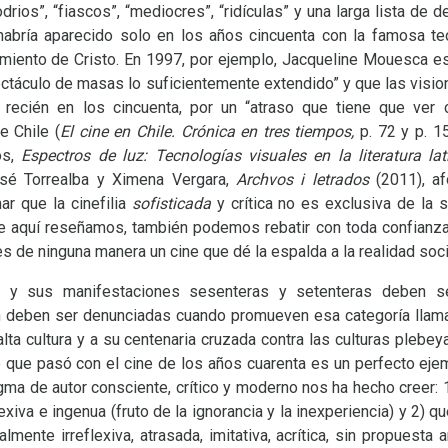
rios”, “fiascos”, “mediocres”, “ridículas” y una larga lista de 
 habría aparecido solo en los años cincuenta con la famosa teo
imiento de Cristo. En 1997, por ejemplo, Jacqueline Mouesca esc
ectáculo de masas lo suficientemente extendido” y que las visione
recién en los cincuenta, por un “atraso que tiene que ver
e Chile (
El cine en Chile. Crónica en tres tiempos,
p. 72 y p. 15
os,
Espectros de luz: Tecnologías visuales en la literatura l
sé Torrealba y Ximena Vergara,
Archvos i letrados
(2011), 
r que la cinefilia
sofisticada
y crítica no es exclusiva de la 
ue aquí reseñamos, también podemos rebatir con toda confianza
s de ninguna manera un cine que dé la espalda a la realidad socia
r y sus manifestaciones sesenteras y setenteras deben s
n deben ser denunciadas cuando promueven esa categoría llamad
alta cultura y a su centenaria cruzada contra las culturas plebe
Lo que pasó con el cine de los años cuarenta es un perfecto ej
gma de autor consciente, crítico y moderno nos ha hecho creer: 1
xiva e ingenua (fruto de la ignorancia y la inexperiencia) y 2) q
mente irreflexiva, atrasada, imitativa, acrítica, sin propuesta 