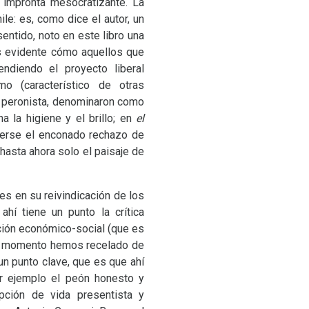
u impronta mesocratizante. La
e: es, como dice el autor, un
entido, noto en este libro una
Es evidente cómo aquellos que
ndiendo el proyecto liberal
o (característico de otras
na peronista, denominaron como
 la higiene y el brillo; en
el
nderse el enconado rechazo de
hasta ahora solo el paisaje de
s en su reivindicación de los
hí tiene un punto la crítica
ación económico-social (que es
lgún momento hemos recelado de
n punto clave, que es que ahí
or ejemplo el peón honesto y
epción de vida presentista y