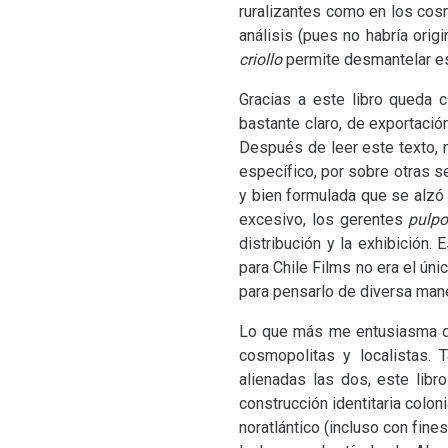
ruralizantes como en los cos
análisis (pues no habría origi
criollo
permite desmantelar e
Gracias a este libro queda 
bastante claro, de exportación
Después de leer este texto, 
específico, por sobre otras se
y bien formulada que se alzó l
excesivo, los gerentes
pulp
distribución y la exhibición.
para Chile Films no era el ún
para pensarlo de diversa man
Lo que más me entusiasma del
cosmopolitas y localistas. 
alienadas las dos, este libr
construcción identitaria colon
noratlántico (incluso con fine