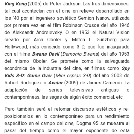
King Kong
(2005) de Peter Jackson. Las tres dimensiones,
tal cual acontecían con el cine en relieve desarrollado en
los ‘40 por el ingeniero soviético Semion Ivanov, utilizada
por primera vez en el film Robinson Crusoe del año 1946
de Aleksandr Andreievsky. O en 1953 el Natural Vision
creado por Arch Oboler y Milton L. Gunzberg para
Hollywood, más conocido como 3-D, que fue inaugurado
con el filme
Bwana Devil
(
Demonio Bwana
) del año 1953
del mismo Oboler. Se promete como la salvaguarda
económica de la industria del cine, en filmes como
Spy
Kids 3-D
:
Game Over
(
Mini espías 3-D
) del año 2003 de
Robert Rodriguez o
Avatar
(2009) de James Cameron. La
adaptación de series televisivas antiguas o
contemporáneas, las sagas de algún éxito comercial, etc.
Pero también será el retomar discursos estéticos y re-
posicionarlos en lo contemporáneo para un rendimiento
específico en el campo del cine, Dogma 95 se muestra al
pasar del tiempo como el mayor exponente de esta