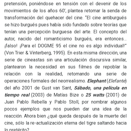
pretensión, poniéndose en tensión con el devenir de los
movimientos de los años 60’, plantea retomar la senda de
transformación del quehacer del cine. “El cine antiburgués
se hizo burgués pues había sido fundado sobre teorías que
tenían una percepción burguesa del arte. El concepto del
autor, nacido del romanticismo burgués, era entonces…
¡falso! ¡Para el
DOGME
95 el cine no es algo individual!”
(Von Trier
&
Vinterberg, 1995). En esta misma dirección, una
serie de cineastas sin una articulación discursiva similar,
plantearon la necesidad en sus filmes de repoblar la
relación con la realidad, retomando una serie de
operaciones formales del neorrealismo.
Elephant
(
Elefante
)
del año 2001 de Gust van Sant,
S
ábado, una película en
tiempo real
(2003) de Matías Bize o
25 watts
(2001) de
Juan Pablo Rebella y Pablo Stoll, por nombrar algunos
pocos ejemplos que nos pueden dar una idea de la
reacción. Ahora bien ¿qué queda después de la muerte del
cine, sólo la re-actualización eterna del tigre saltando hacia
lo pretérito?