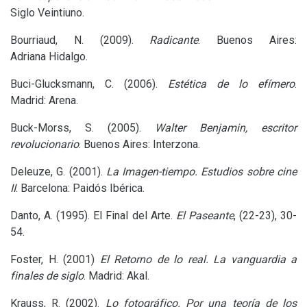
Siglo Veintiuno.
Bourriaud, N. (2009).
Radicante
. Buenos Aires:
Adriana Hidalgo.
Buci-Glucksmann, C. (2006).
Estética de lo efímero
.
Madrid: Arena.
Buck-Morss, S. (2005).
Walter Benjamin, escritor
revolucionario
. Buenos Aires: Interzona.
Deleuze, G. (2001).
La Imagen-tiempo. Estudios sobre cine
II
.
Barcelona: Paidós Ibérica.
Danto, A. (1995). El Final del Arte.
El Paseante
, (22-23), 30-
54.
Foster, H. (2001)
E
l Retorno de lo real. La vanguardia a
finales de siglo
. Madrid: Akal.
Krauss, R. (2002).
Lo fotográfico. Por una teoría de los