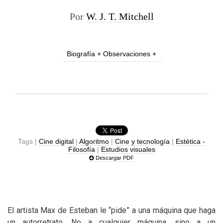
Por
W. J. T. Mitchell
Biografía + Observaciones +
Tags |
Cine digital
|
Algoritmo
|
Cine y tecnología
|
Estética -
Filosofía
|
Estudios visuales
Descargar PDF
El artista Max de Esteban le “pide” a una máquina que haga
un autorretrato. No a cualquier máquina, sino a un