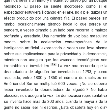
que nos lleva a un lento y meditativo paseo por un bosque
neblinoso. El paseo se siente incorpóreo, como si el
espectador estuviera flotando en el aire, no a pie, quizás un
efecto producido por una cámara fija. El paseo parece sin
rumbo, ocasionalmente girando hacia lo que parece un
sendero, a veces girando a un lado para recorrer la maleza
profunda y enredada. Una narración de voz baja masculina
medita sobre la aceleración contemporánea de la
inteligencia artificial, expresando a veces una leve alarma
sobre sus implicaciones para la privacidad y la democracia,
mientras nos asegura que los avances tecnológicos son
12
irresistibles e inevitables
La voz nos recuerda que la
desmotadora de algodón fue inventada en 1793, y como
resultado, entre 1800 y 1850 el número de esclavos en
América del Sur se multiplicó 600 veces. ¿No se debería
haber inventado la desmotadora de algodón? No había
elección, nos asegura la voz. La democracia representativa
se inventó hace más de 200 años, cuando la mayoría de la
gente no sabía leer ni escribir. ¿Está obsoleta hoy en día?