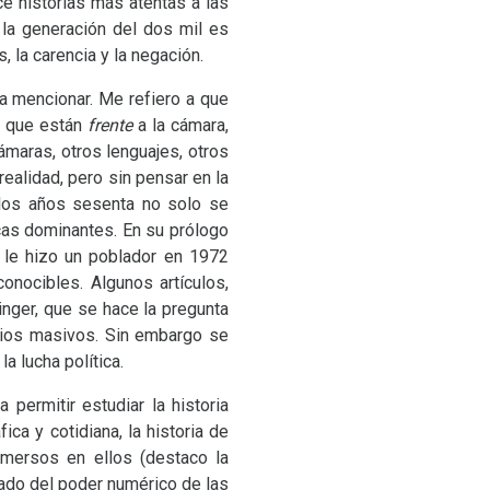
ece historias más atentas a las
, la generación del dos mil es
, la carencia y la negación.
ía mencionar. Me refiero a que
s que están
frente
a la cámara,
ámaras, otros lenguajes, otros
realidad, pero sin pensar en la
 los años sesenta no solo se
icas dominantes. En su prólogo
 le hizo un poblador en 1972
onocibles. Algunos artículos,
nger, que se hace la pregunta
lios masivos. Sin embargo se
la lucha política.
 permitir estudiar la historia
ca y cotidiana, la historia de
nmersos en ellos (destaco la
lado del poder numérico de las