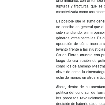
cine militante, con el terribl
rupturas y fracturas, que se 
caracterizada como una cinemat
Es posible que la suma genera
se concibe en general que el
sub-atendiendo, en mi opinió
géneros, otras pantallas. Es d
operación de cómo insertars
levantó frente a las injustic
Carlos Flores anuncia esa p
luego de una sesión de pelíc
como los de Mariano Mestman 
clave de como la cinematogr
echa de menos en otros artícu
Ahora, dentro de su asentamie
política del cono sur de form
los procesos revolucionario
decisión de haberle dado igua