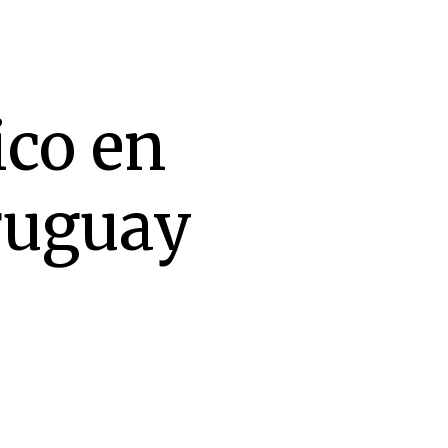
ico en
ruguay