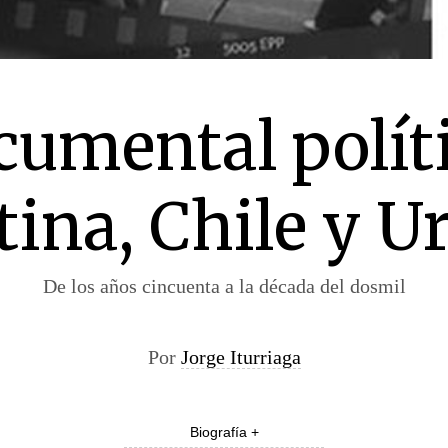
cumental polít
ina, Chile y U
De los años cincuenta a la década del dosmil
Por
Jorge Iturriaga
Biografía +