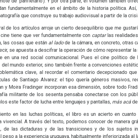
e mote de ‘panfletario’). Y por otra parte, el volumen también ofr
dan fundamentalmente en el ámbito de la historia política. Así
ografía que construye su trabajo audiovisual a partir de la crisis
l de los artículos arroje un cierto desequilibrio que me gustar
 cine tiene que ver fundamentalmente con
captar
las realidade
n, las cosas que están
al lado
de la cámara, en concreto, otras c
ecir, se apuesta a descifrar la operación de cómo representar la 
e en una red social comunicacional. Pues el cine político de
ias del mundo exterior, sino también frente a convenciones estét
roblemática clave, al recordar el comentario decepcionado que
ulas de Santiago Alvarez: el tipo quería géneros masivos, rec
y Moira Fradinger incorporan esa dimensión, sobre todo Fradi
afía militante de los sesenta pensaba conectarse con los púb
los este factor de lucha entre lenguajes y pantallas,
más acá
de 
nto en las luchas políticas, el libro es un acierto en cuanto a
a vivencial. A través del texto, podemos conocer de manera gráfi
s, de las dictaduras y de las transiciones y de los sujetos i
l peso a la experiencia uruguaya, habitualmente inferiorizada al 