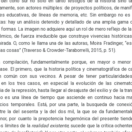
s del cono sur no solo en tanto testigos de la historia sino 
vamente, son actores múltiples: de proyectos políticos, de mani
nes educativas, de líneas de memoria, etc. Sin embargo no es
as: hay un análisis detenido y detallado de una amplia gama 
formas. La imagen no adquiere aquí un rol de mero reflejo de la 
mico, de fuerza irreducible que construye vivencias histórica
mirada. O, como le llama una de las autoras, Moira Fradinger, “
las cosas” (Traverso
&
Crowder-Taraborrelli, 2015, p. 51).
 compilación, fundamentalmente porque, en mayor o menor 
ase. El primero, que la historia política y cinematográfica de 
 común con sus vecinos. A pesar de tener particularidades
 en los tres casos, en especial la evolución de las cinemato
ia de la represión, hasta llegar al desajuste del exilio y de la t
 no es una línea de tiempo que asciende en continuo hacia ma
cicios temporales. Está, por una parte, la busqueda de conexi
ntre la del sesenta y la del dos mil, la que se da fundamenta
nor, por cuanto la prepotencia hegemónica del presente tiende
s límites de la
realidad existente
; sucede que la crítica ochenter