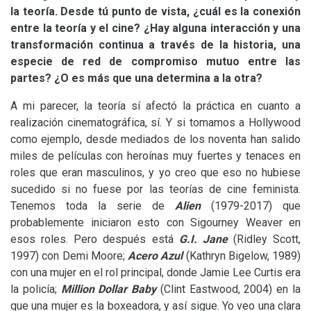
la teoría. Desde tú punto de vista, ¿cuál es la conexión
entre la teoría y el cine? ¿Hay alguna interacción y una
transformación continua a través de la historia, una
especie de red de compromiso mutuo entre las
partes? ¿O es más que una determina a la otra?
A mi parecer, la teoría sí afectó la práctica en cuanto a
realización cinematográfica, sí. Y si tomamos a Hollywood
como ejemplo, desde mediados de los noventa han salido
miles de películas con heroínas muy fuertes y tenaces en
roles que eran masculinos, y yo creo que eso no hubiese
sucedido si no fuese por las teorías de cine feminista.
Tenemos toda la serie de
Alien
(1979-2017) que
probablemente iniciaron esto con Sigourney Weaver en
esos roles. Pero después está
G.I.
Jane
(Ridley Scott,
1997) con Demi Moore;
Acero Azul
(Kathryn Bigelow, 1989)
con una mujer en el rol principal, donde Jamie Lee Curtis era
la policía;
Million Dollar Baby
(Clint Eastwood, 2004) en la
que una mujer es la boxeadora, y así sigue. Yo veo una clara