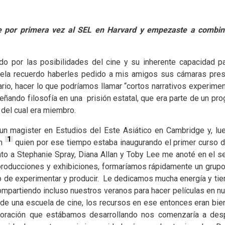
e por primera vez al
SEL
en Harvard y empezaste a combinar
do por las posibilidades del cine y su inherente capacidad p
ela recuerdo haberles pedido a mis amigos sus cámaras prest
ario, hacer lo que podríamos llamar “cortos narrativos experim
ñando filosofía en una prisión estatal, que era parte de un pr
 del cual era miembro.
un magister en Estudios del Este Asiático en Cambridge y, lue
1
en
quien por ese tiempo estaba inaugurando el primer curso de
nto a Stephanie Spray, Diana Allan y Toby Lee me anoté en el se
producciones y exhibiciones, formaríamos rápidamente un grup
 de experimentar y producir. Le dedicamos mucha energía y tiem
 compartiendo incluso nuestros veranos para hacer películas en 
 de una escuela de cine, los recursos en ese entonces eran bi
loración que estábamos desarrollando nos comenzaría a des