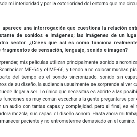
e mi interioridad y por la exterioridad del entorno que me circu
 aparece una interrogación que cuestiona la relación en
nstante de sonidos e imágenes; las imágenes de un luga
tro sector. ¿Crees que así es como funciona realmente
fragmentos de sensación, lenguaje, sonido e imagen?
prender, mis películas utilizan principalmente sonido sincroni
 Sennheiser
ME
-64 y el
ME
-66, y tiendo a no colocar muchas pis
arte del tiempo es el sonido sincronizado, sonido sin cap
nos de su diseño, la audiencia usualmente se sorprende al ver cuá
puede llegar a ser. Lo único que necesitas es abrirte a las posib
as funciones es muy común escuchar a la gente preguntarse por 
r un audio con tantas capas y complejidad, pero al final, es 
dora mezcla, sus capas, el diseño sonoro. Hasta ahora mi trabaj
e permanecer paciente y no entrometerme demasiado en el cami