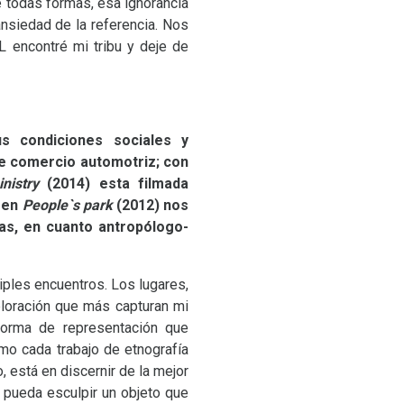
 todas formas, esa ignorancia
ansiedad de la referencia. Nos
L
encontré mi tribu y deje de
s condiciones sociales y
e comercio automotriz; con
nistry
(2014) esta filmada
y en
People`s park
(2012) nos
as, en cuanto antropólogo-
tiples encuentros. Los lugares,
xploración que más capturan mi
 forma de representación que
mo cada trabajo de etnografía
 está en discernir de la mejor
pueda esculpir un objeto que