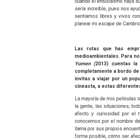
cuando el entusiasmo haya su
sería increíble, pues nos ayu
sentíamos libres y vivos co
planear mi escape de Cambri
Las rutas que has emp
medioambientales. Para no
Yumen (
2013) cuentas la
completamente a bordo de u
invitas a viajar por un p
cineasta, a estas diferen
La mayoría de mis películas sa
la gente, las situaciones; to
afecto y curiosidad por el 
conocemos por el nombre del 
llama por sus propios encuent
forma posible, cómo ser afe