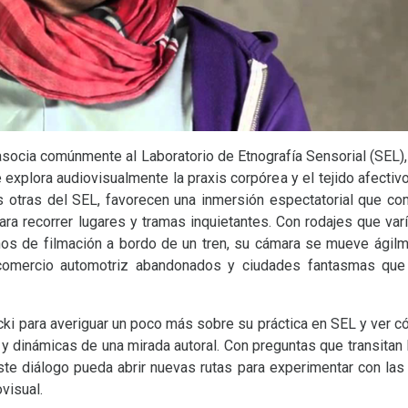
asocia comúnmente al Laboratorio de Etnografía Sensorial (
SEL
)
 explora audiovisualmente la praxis corpórea y el tejido afectiv
s otras del
SEL
, favorecen una inmersión espectatorial que com
ara recorrer lugares y tramas inquietantes. Con rodajes que var
ños de filmación a bordo de un tren, su cámara se mueve ágilm
comercio automotriz abandonados y ciudades fantasmas qu
i para averiguar un poco más sobre su práctica en
SEL
y ver c
s y dinámicas de una mirada autoral. Con preguntas que transitan 
ste diálogo pueda abrir nuevas rutas para experimentar con la
diovisual.