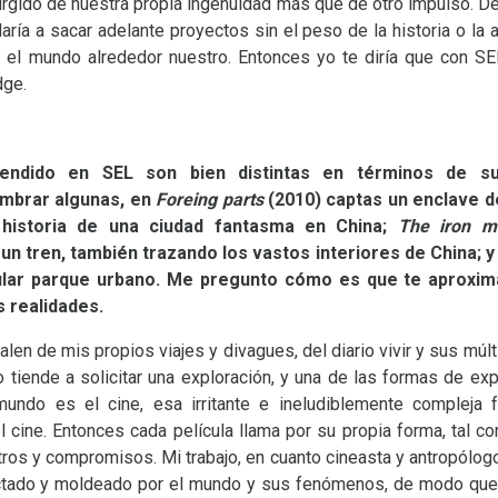
rgido de nuestra propia ingenuidad más que de otro impulso. De
daría a sacar adelante proyectos sin el peso de la historia o la 
n el mundo alrededor nuestro. Entonces yo te diría que con
SE
dge.
rendido en
SEL
son bien distintas en términos de su
mbrar algunas, en
Foreing parts
(2010) captas un enclave d
 historia de una ciudad fantasma en China;
The iron mi
n tren, también trazando los vastos interiores de China; 
opular parque urbano. Me pregunto cómo es que te aproxim
tes realidades.
len de mis propios viajes y divagues, del diario vivir y sus múl
do tiende a solicitar una exploración, y una de las formas de e
mundo es el cine, esa irritante e ineludiblemente compleja
cine. Entonces cada película llama por su propia forma, tal co
ros y compromisos. Mi trabajo, en cuanto cineasta y antropólogo,
ctado y moldeado por el mundo y sus fenómenos, de modo que 