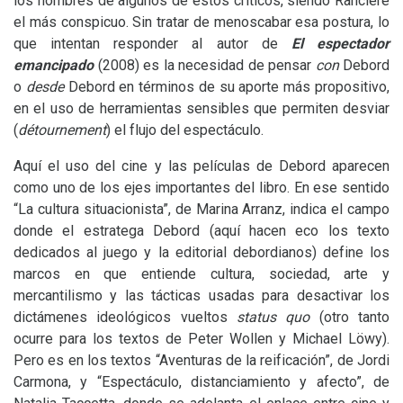
los nombres de algunos de estos críticos, siendo Rancière
el más conspicuo. Sin tratar de menoscabar esa postura, lo
que intentan responder al autor de
El espectador
emancipado
(2008) es la necesidad de pensar
con
Debord
o
desde
Debord en términos de su aporte más propositivo,
en el uso de herramientas sensibles que permiten desviar
(
détournement
) el flujo del espectáculo.
Aquí el uso del cine y las películas de Debord aparecen
como uno de los ejes importantes del libro. En ese sentido
“La cultura situacionista”, de Marina Arranz, indica el campo
donde el estratega Debord (aquí hacen eco los texto
dedicados al juego y la editorial debordianos) define los
marcos en que entiende cultura, sociedad, arte y
mercantilismo y las tácticas usadas para desactivar los
dictámenes ideológicos vueltos
status quo
(otro tanto
ocurre para los textos de Peter Wollen y Michael Löwy).
Pero es en los textos “Aventuras de la reificación”, de Jordi
Carmona, y “Espectáculo, distanciamiento y afecto”, de