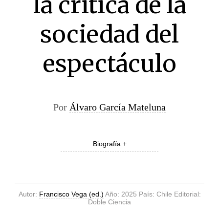
la crítica de la
sociedad del
espectáculo
Por
Álvaro García Mateluna
Biografía +
Autor:
Francisco Vega (ed.)
Año: 2025 País: Chile Editorial:
Doble Ciencia