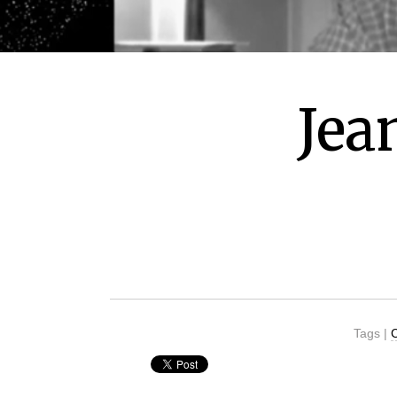
Jea
Tags |
C