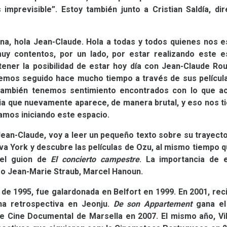
mprevisible”. Estoy también junto a Cristian Saldía, dire
ina, hola Jean-Claude. Hola a todas y todos quienes nos 
muy contentos, por un lado, por estar realizando este 
 tener la posibilidad de estar hoy día con Jean-Claude R
emos seguido hace mucho tiempo a través de sus película
 también tenemos sentimiento encontrados con lo que a
ncia que nuevamente aparece, de manera brutal, y eso nos t
amos iniciando este espacio.
 Jean-Claude, voy a leer un pequeño texto sobre su trayect
va York y descubre las películas de Ozu, al mismo tiempo q
 el guion de
El concierto campestre
. La importancia de e
o Jean-Marie Straub, Marcel Hanoun.
a de 1995, fue galardonada en Belfort en 1999. En 2001, rec
na retrospectiva en Jeonju.
De son Appartement
gana el
 de Cine Documental de Marsella en 2007. El mismo año, V