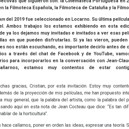
spectivas que siguieron son: la Cinemateca Portuguesa en 
 la Filmoteca Española, la Filmoteca de Cataluña y la Filmo
am
del 2019 fue seleccionado en Locarno. Su última películ
l. Ambos trabajos los estamos exhibiendo en esta edici
e ya los dejamos muy invitadas e invitados a ver esas pelíc
días en que pueden disfrutarlas. Si ya las vieron, pueden
nes nos están escuchando, es importante decirlo antes de
ios a través del chat de Facebook y de YouTube, vamo
ios para incorporarlos en la conversación con Jean-Clau
mpañarnos, estamos muy contentos de estar cont
chas gracias, Cristian, por esta invitación. Estoy muy conte
demás de la proyección de mis películas, me han propuesto inte
 muy general, que la palabra del artista, como la palabra del
ando aquí en esta nota de Jean Cocteau que dice: “Es tan difíc
blar de la horticultura”.
s hace callarnos, poner en orden las ideas, expresar una teoría. 