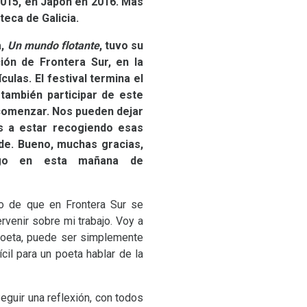
2015, en Japón en 2016. Más
teca de Galicia.
a,
Un mundo flotante
, tuvo su
ón de Frontera Sur, en la
ulas. El festival termina el
 también participar de este
 comenzar. Nos pueden dejar
s a estar recogiendo esas
de. Bueno, muchas gracias,
igo en esta mañana de
nto de que en Frontera Sur se
rvenir sobre mi trabajo. Voy a
 poeta, puede ser simplemente
il para un poeta hablar de la
Seguir una reflexión, con todos