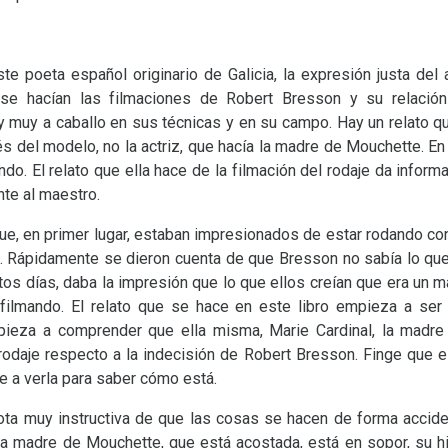
e poeta español originario de Galicia, la expresión justa del a
se hacían las filmaciones de Robert Bresson y su relación
y muy a caballo en sus técnicas y en su campo. Hay un relato qu
s del modelo, no la actriz, que hacía la madre de Mouchette. En l
do. El relato que ella hace de la filmación del rodaje da infor
nte al maestro.
e, en primer lugar, estaban impresionados de estar rodando co
a. Rápidamente se dieron cuenta de que Bresson no sabía lo que 
tos días, daba la impresión que lo que ellos creían que era un ma
filmando. El relato que se hace en este libro empieza a ser 
eza a comprender que ella misma, Marie Cardinal, la madre 
 rodaje respecto a la indecisión de Robert Bresson. Finge que 
e a verla para saber cómo está.
ota muy instructiva de que las cosas se hacen de forma accident
la madre de Mouchette, que está acostada, está en sopor, su h