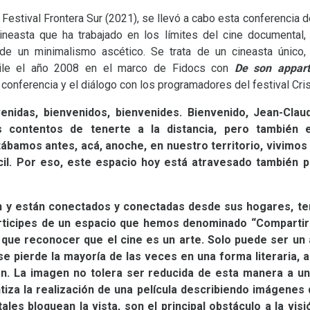
 Festival Frontera Sur (2021), se llevó a cabo esta conferencia 
neasta que ha trabajado en los límites del cine documental, e
sde un minimalismo ascético. Se trata de un cineasta único, 
hile el año 2008 en el marco de Fidocs con
De son appar
 conferencia y el diálogo con los programadores del festival Cris
venidas, bienvenidos, bienvenides. Bienvenido, Jean-Claud
s contentos de tenerte a la distancia, pero también 
bamos antes, acá, anoche, en nuestro territorio, vivimos
ícil. Por eso, este espacio hoy está atravesado también 
 y están conectados y conectadas desde sus hogares, te
ticipes de un espacio que hemos denominado “Compartir e
 que reconocer que el cine es un arte. Solo puede ser un
se pierde la mayoría de las veces en una forma literaria, 
n. La imagen no tolera ser reducida de esta manera a un
iza la realización de una película describiendo imágenes 
es bloquean la vista, son el principal obstáculo a la visi