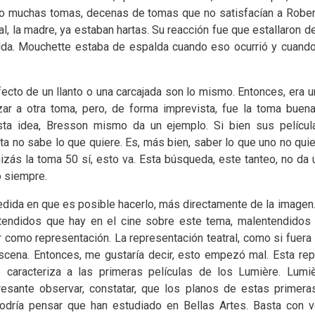
ubo muchas tomas, decenas de tomas que no satisfacían a Rober
, la madre, ya estaban hartas. Su reacción fue que estallaron de 
lda. Mouchette estaba de espalda cuando eso ocurrió y cuando 
cto de un llanto o una carcajada son lo mismo. Entonces, era u
zar a otra toma, pero, de forma imprevista, fue la toma buen
sta idea, Bresson mismo da un ejemplo. Si bien sus pelícu
sta no sabe lo que quiere. Es, más bien, saber lo que uno no quie
zás la toma 50 sí, esto va. Esta búsqueda, este tanteo, no da 
 siempre.
medida en que es posible hacerlo, más directamente de la image
ntendidos que hay en el cine sobre este tema, malentendidos 
r como representación. La representación teatral, como si fuera 
scena. Entonces, me gustaría decir, esto empezó mal. Esta rep
 caracteriza a las primeras películas de los Lumière. Lumi
eresante observar, constatar, que los planos de estas primer
podría pensar que han estudiado en Bellas Artes. Basta con ve