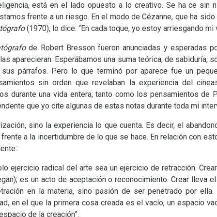
eligencia, está en el lado opuesto a lo creativo. Se ha ce sin 
 estamos frente a un riesgo. En el modo de Cézanne, que ha sid
atógrafo
(1970), lo dice: “En cada toque, yo estoy arriesgando mi 
atógrafo
de Robert Bresson fueron anunciadas y esperadas por
as aparecieran. Esperábamos una suma teórica, de sabiduría, so
sus párrafos. Pero lo que terminó por aparece fue un pequeñ
amientos sin orden que revelaban la experiencia del cinea
os durante una vida entera, tanto como los pensamientos de P
endente que yo cite algunas de estas notas durante toda mi inter
alización, sino la experiencia lo que cuenta. Es decir, el aband
 frente a la incertidumbre de lo que se hace. En relación con esto,
ente:
lo ejercicio radical del arte sea un ejercicio de retracción. Cre
egan); es un acto de aceptación o reconocimiento. Crear lleva el
ración en la materia, sino pasión de ser penetrado por ella.
ad, en el que la primera cosa creada es el vacío, un espacio va
 espacio de la creación”.