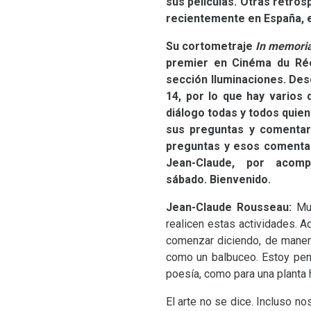
sus películas. Otras retro
recientemente en España, en
Su cortometraje
In memori
premier en Cinéma du Rée
sección Iluminaciones. Desd
14, por lo que hay varios 
diálogo todas y todos quie
sus preguntas y comentar
preguntas y esos comentar
Jean-Claude, por aco
sábado. Bienvenido.
Jean-Claude Rousseau:
Mu
realicen estas actividades. A
comenzar diciendo, de manera
como un balbuceo. Estoy pens
poesía, como para una planta ha
El arte no se dice. Incluso no