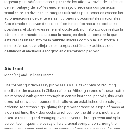
regresar y a modificarse con el pasar de los años. A través de la técnica
del remontaje y del
split-screen,
el ensayo ofrece una comparación
visual entre las diversas estrategias utilizadas para poner en escena las
aglomeraciones de gente en las ficciones y documentales nacionales.
Con ejemplos que van desde los ritos funerarios hasta las protestas
populares, el objetivo es reflejar el doble trabajo histórico que realiza la
cámara al momento de capturar la masa, es decir, la forma en la que
esta realiza un registro de la multitud inscrita como huella histórica, al
mismo tiempo que refleja las estrategias estéticas y políticas que
definieron el encuadre escogido en determinado período.
Abstract:
Mass(es) and Chilean Cinema
The following video-essay proposes a visual taxonomy of recurring
motifs for the masses in Chilean cinema. Although some of these motifs
are repeated with greater strength in certain historical periods, this work
does not draw a comparison that follows an established chronological
ordering. More than highlighting the preponderance of a type of mass at
a defined time, the video seeks to reflect how the different motifs are
open to returning and changing over the years. Through recut and split-
screen techniques, the essay offers a visual comparison among the
various strategies used to stage crowds of people in national fictions