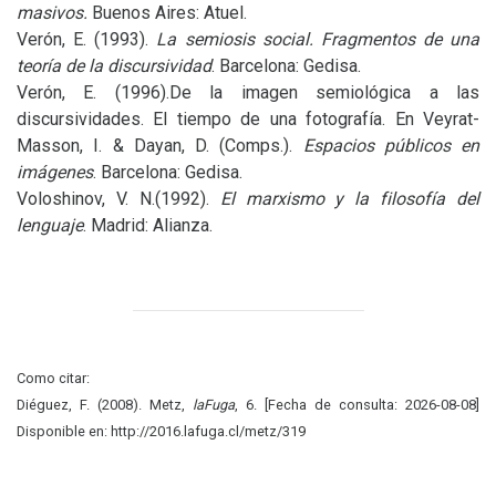
masivos.
Buenos Aires: Atuel.
Verón, E. (1993).
La semiosis social. Fragmentos de una
teoría de la discursividad
. Barcelona: Gedisa.
Verón, E. (1996).De la imagen semiológica a las
discursividades. El tiempo de una fotografía. En Veyrat-
Masson, I.
&
Dayan, D. (Comps.).
Espacios públicos en
imágenes
. Barcelona: Gedisa.
Voloshinov,
V. N.
(1992).
El marxismo y la filosofía del
lenguaje
. Madrid: Alianza.
Como citar:
Diéguez, F. (2008). Metz,
laFuga
, 6. [Fecha de consulta: 2026-08-08]
Disponible en: http://2016.lafuga.cl/metz/319