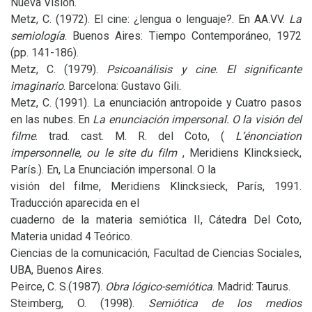
Nueva Visión.
Metz, C. (1972). El cine: ¿lengua o lenguaje?. En
AA
.
VV
.
La
semiología
. Buenos Aires: Tiempo Contemporáneo, 1972
(pp. 141-186).
Metz, C. (1979).
Psicoanálisis y cine. El significante
imaginario
. Barcelona: Gustavo Gili.
Metz, C. (1991). La enunciación antropoide y Cuatro pasos
en las nubes. En
La enunciación impersonal. O la visión del
filme
. trad. cast.
M. R.
del Coto, (
L’énonciation
impersonnelle, ou le site du film
, Meridiens Klincksieck,
París.). En, La Enunciación impersonal. O la
visión del filme, Meridiens Klincksieck, París, 1991.
Traducción aparecida en el
cuaderno de la materia semiótica
II
, Cátedra Del Coto,
Materia unidad 4 Teórico.
Ciencias de la comunicación, Facultad de Ciencias Sociales,
UBA
, Buenos Aires.
Peirce,
C. S.
(1987).
Obra lógico-semiótica
. Madrid: Taurus.
Steimberg, O. (1998).
Semiótica de los medios