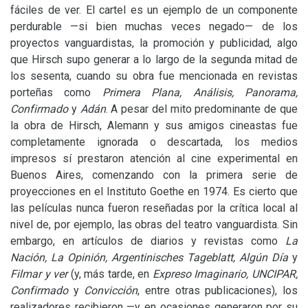
fáciles de ver. El cartel es un ejemplo de un componente
perdurable —si bien muchas veces negado— de los
proyectos vanguardistas, la promoción y publicidad, algo
que Hirsch supo generar a lo largo de la segunda mitad de
los sesenta, cuando su obra fue mencionada en revistas
porteñas como
Primera Plana, Análisis, Panorama,
Confirmado
y
Adán
. A pesar del mito predominante de que
la obra de Hirsch, Alemann y sus amigos cineastas fue
completamente ignorada o descartada, los medios
impresos sí prestaron atención al cine experimental en
Buenos Aires, comenzando con la primera serie de
proyecciones en el Instituto Goethe en 1974. Es cierto que
las películas nunca fueron reseñadas por la crítica local al
nivel de, por ejemplo, las obras del teatro vanguardista. Sin
embargo, en artículos de diarios y revistas como
La
Nación, La Opinión, Argentinisches Tageblatt, Algún Día
y
Filmar y ver
(y, más tarde, en
Expreso Imaginario,
UNCIPAR
,
Confirmado
y
Convicción
, entre otras publicaciones), los
realizadores recibieron —y en ocasiones generaron por su