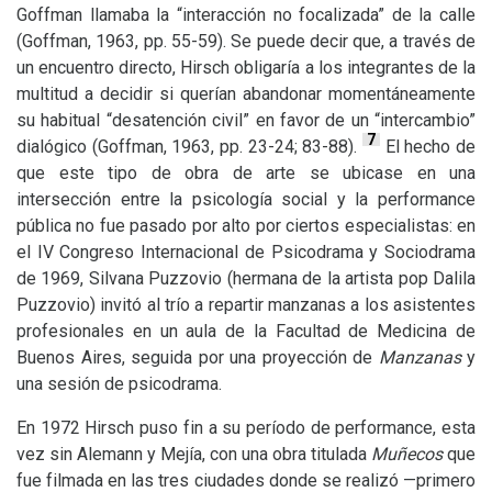
Goffman llamaba la “interacción no focalizada” de la calle
(Goffman, 1963, pp. 55-59). Se puede decir que, a través de
un encuentro directo, Hirsch obligaría a los integrantes de la
multitud a decidir si querían abandonar momentáneamente
su habitual “desatención civil” en favor de un “intercambio”
7
dialógico (Goffman, 1963, pp. 23-24; 83-88).
El hecho de
que este tipo de obra de arte se ubicase en una
intersección entre la psicología social y la performance
pública no fue pasado por alto por ciertos especialistas: en
el
IV
Congreso Internacional de Psicodrama y Sociodrama
de 1969, Silvana Puzzovio (hermana de la artista pop Dalila
Puzzovio) invitó al trío a repartir manzanas a los asistentes
profesionales en un aula de la Facultad de Medicina de
Buenos Aires, seguida por una proyección de
Manzanas
y
una sesión de psicodrama.
En 1972 Hirsch puso fin a su período de performance, esta
vez sin Alemann y Mejía, con una obra titulada
Muñecos
que
fue filmada en las tres ciudades donde se realizó —primero