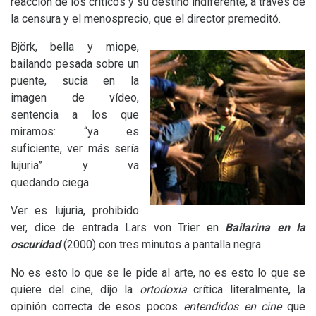
reacción de los críticos y su destino indiferente, a través de
la censura y el menosprecio, que el director premeditó.
Björk, bella y miope,
bailando pesada sobre un
puente, sucia en la
imagen de vídeo,
sentencia a los que
miramos: “ya es
suficiente, ver más sería
lujuria” y va
quedando ciega.
Ver es lujuria, prohibido
ver, dice de entrada Lars von Trier en
Bailarina en la
oscuridad
(2000) con tres minutos a pantalla negra.
No es esto lo que se le pide al arte, no es esto lo que se
quiere del cine, dijo la
ortodoxia
crítica literalmente, la
opinión correcta de esos pocos
entendidos en cine
que