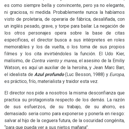
es como siempre bella y convincente, pero ya no elegante,
ni graciosa, ni medida. Probablemente nunca la habíamos
visto de proletaria, de operaria de fábrica, desaliñada, con
un inglés pesado, grave, y torpe para bailar. La negación de
los otros personajes opera sobre la base de citas
específicas, el director busca a sus intérpretes en roles
memorables y los da vuelta, o los toma de sus propios
filmes y los cita invirtiéndoles la función. El Udo Kier,
malísimo, de
Contra viento y marea
, el asesino de la Emiliy
Watson, es aquí un auxiliar de la heroína, y Jean Marc Barr,
el idealista de
Azul profundo
(Luc Besson, 1988) y
Europa
,
es práctico, frío, materialista y traidor esta vez.
El director nos pide a nosotros la misma desconfianza que
practica su protagonista respecto de los demás. La razón
de sus esfuerzos, de su trabajo, de su ahorro, es
demasiado seria como para exponerse y ponerla en riesgo:
salvar al hijo de la ceguera futura, de la oscuridad congénita,
“para que pueda ver a sus nietos mañana”.