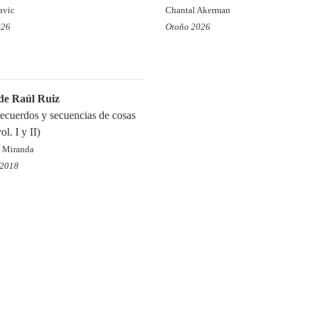
avic
Chantal Akerman
026
Otoño 2026
 de Raúl Ruiz
recuerdos y secuencias de cosas
ol. I y II)
n Miranda
 2018