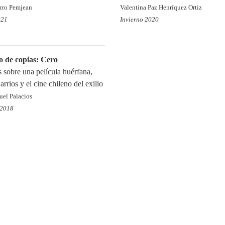
rro Pemjean
Valentina Paz Henríquez Ortiz
021
Invierno 2020
 de copias: Cero
 sobre una película huérfana,
rrios y el cine chileno del exilio
uel Palacios
 2018