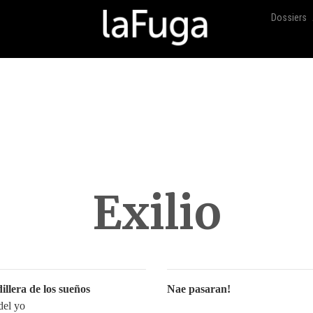
Dossiers
Exilio
illera de los sueños
Nae pasaran!
del yo