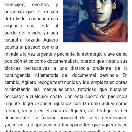
mensajes, eventos y
personas que él rescata
del olvido, contienen una
urgencia que, está al
borde del olvido, ya sea
natural o forzada. Agüero
apunta al pasado con una
mirada a la vez urgente y paciente: la estrategia clave de su
posición ética como documentalista, puesto que instala sus
tácticas persuasivas a una distancia prudente de la
contingencia inflamatoria del documental denuncia. En
cambio, Agüero recoge testimonios y los emplaza en obras
minimizando las manipulaciones retóricas que busquen
persuadir a cualquier costo. Con esta suerte de ‘paciencia
urgente’ logra exponer injusticia con tan sólo actuar como
testigo, ya que en el caso de Agüero, ser testigo es ser
denunciante. La función principal de tales operaciones
yacen en la disposiciones transparentes que agüero hace
del registro documental y el montaje de aquellas imágenes.