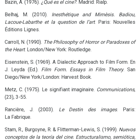
Bazin, A. (1976).
¿Qué es el cine?
. Madrid: Rialp.
Belhaj, M. (2010).
Inesthétique and Mimèsis. Badiou,
Lacoue-Labarthe et la question de l’art
. Paris: Nouvelles
Éditions Lignes.
Carroll, N. (1990).
The Philosophy of Horror or Paradoxes of
the Heart
. London/New York: Routledge.
Eisenstein, S. (1969). A Dialectic Approach to Film Form. En
J. Leyda (Ed.).
Film Form. Essays in Film Theory
. San
Diego/New York/London: Harvest Book.
Metz, C. (1975). Le signifiant imaginaire.
Communications
,
(23), 3-55.
Rancière, J. (2003).
Le Destin des images
. Paris:
La Fabrique.
Stam, R., Burgoyne, R.
&
Flitterman-Lewis, S. (1999).
Nuevos
conceptos de la teoría del cine. Estructuralismo, semiótica,