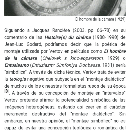
El hombre de la cámara (1929)
Siguiendo a Jacques Rancière (2003, pp. 66-78) en su
comentario de las
Histoire(s) du cinéma
(1988-1998) de
Jean-Luc Godard, podríamos decir que la poética de
montaje utilizada por Vertov en películas como
El hombre
de la cámara
(
Chelovek s kino-apparatom
, 1929) o
Entusiasmo
(
Entuziazm: Simfoniya Donbassa
, 1931) sería
“simbólica”. A través de dicha técnica, Vertov trata de evitar
la
teología
negativa que subyacía en el “montaje dialéctico”
de muchos de los cineastas formalistas rusos de su época
3
. A través de su concepción de montaje en “intervalos”
Vertov pretende afirmar la potencialidad simbólica de las
imágenes heterogéneas, evitando así caer en el carácter
meramente destructivo del “montaje dialéctico”. Sin
embargo, en nuestra opinión, el “montaje simbólico” no es
capaz de evitar una concepción teológica o romántica del