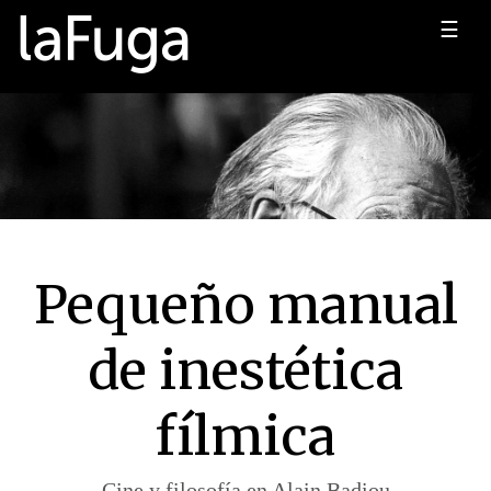
☰
Pequeño manual
de inestética
fílmica
Cine y filosofía en Alain Badiou