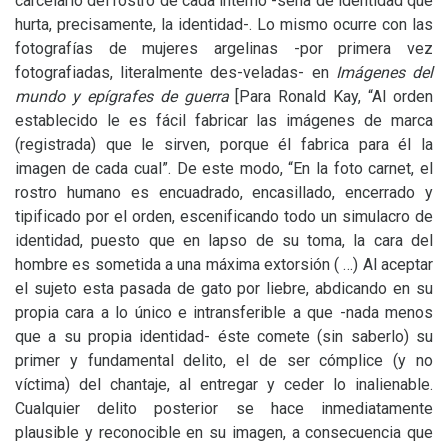
carcelario del rostro de cada interno -seña de identidad que
hurta, precisamente, la identidad-. Lo mismo ocurre con las
fotografías de mujeres argelinas -por primera vez
fotografiadas, literalmente des-veladas- en
Imágenes del
mundo y epígrafes de guerra
[Para Ronald Kay, “Al orden
establecido le es fácil fabricar las imágenes de marca
(registrada) que le sirven, porque él fabrica para él la
imagen de cada cual”. De este modo, “En la foto carnet, el
rostro humano es encuadrado, encasillado, encerrado y
tipificado por el orden, escenificando todo un simulacro de
identidad, puesto que en lapso de su toma, la cara del
hombre es sometida a una máxima extorsión ( …) Al aceptar
el sujeto esta pasada de gato por liebre, abdicando en su
propia cara a lo único e intransferible a que -nada menos
que a su propia identidad- éste comete (sin saberlo) su
primer y fundamental delito, el de ser cómplice (y no
víctima) del chantaje, al entregar y ceder lo inalienable.
Cualquier delito posterior se hace inmediatamente
plausible y reconocible en su imagen, a consecuencia que