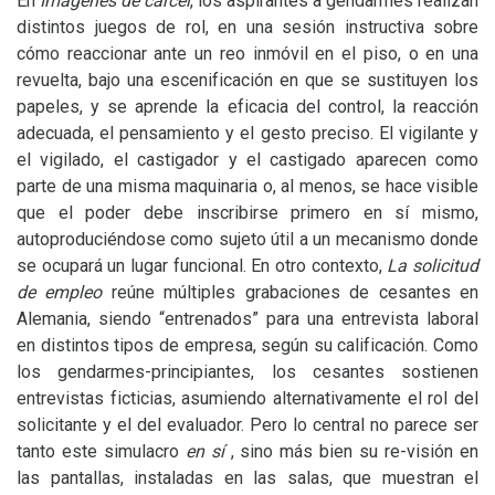
En
Imágenes de cárcel
, los aspirantes a gendarmes realizan
distintos juegos de rol, en una sesión instructiva sobre
cómo reaccionar ante un reo inmóvil en el piso, o en una
revuelta, bajo una escenificación en que se sustituyen los
papeles, y se aprende la eficacia del control, la reacción
adecuada, el pensamiento y el gesto preciso. El vigilante y
el vigilado, el castigador y el castigado aparecen como
parte de una misma maquinaria o, al menos, se hace visible
que el poder debe inscribirse primero en sí mismo,
autoproduciéndose como sujeto útil a un mecanismo donde
se ocupará un lugar funcional. En otro contexto,
La solicitud
de empleo
reúne múltiples grabaciones de cesantes en
Alemania, siendo “entrenados” para una entrevista laboral
en distintos tipos de empresa, según su calificación. Como
los gendarmes-principiantes, los cesantes sostienen
entrevistas ficticias, asumiendo alternativamente el rol del
solicitante y el del evaluador. Pero lo central no parece ser
tanto este simulacro
en sí
, sino más bien su re-visión en
las pantallas, instaladas en las salas, que muestran el