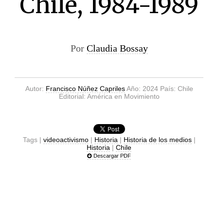
Chile, 1984-1989
Por
Claudia Bossay
Autor:
Francisco Núñez Capriles
Año: 2024 País: Chile
Editorial: América en Movimiento
Tags |
videoactivismo
|
Historia
|
Historia de los medios
|
Historia
|
Chile
Descargar PDF