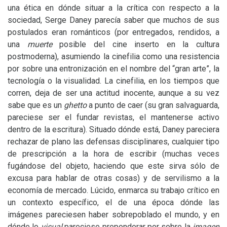
una ética en dónde situar a la crítica con respecto a la
sociedad, Serge Daney parecía saber que muchos de sus
postulados eran románticos (por entregados, rendidos, a
una
muerte
posible del cine inserto en la cultura
postmoderna), asumiendo la cinefilia como una resistencia
por sobre una entronización en el nombre del “gran arte”, la
tecnología o la visualidad. La cinefilia, en los tiempos que
corren, deja de ser una actitud inocente, aunque a su vez
sabe que es un
ghetto
a punto de caer (su gran salvaguarda,
pareciese ser el fundar revistas, el mantenerse activo
dentro de la escritura). Situado dónde está, Daney pareciera
rechazar de plano las defensas disciplinares, cualquier tipo
de prescripción a la hora de escribir (muchas veces
fugándose del objeto, haciendo que este sirva sólo de
excusa para hablar de otras cosas) y de servilismo a la
economía de mercado. Lúcido, enmarca su trabajo crítico en
un contexto específico, el de una época dónde las
imágenes pareciesen haber sobrepoblado el mundo, y en
dónde lo
visual
pareciese preponderar por sobre la
imagen