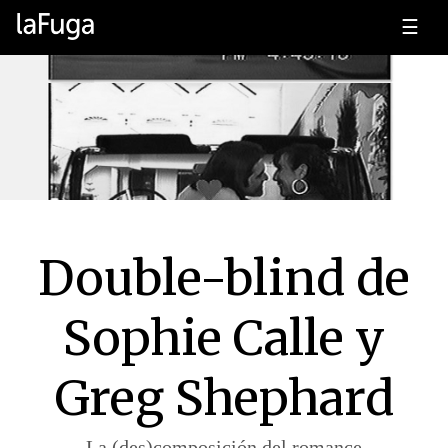
☰
Double-blind de
Sophie Calle y
Greg Shephard
La (des)composición del romance